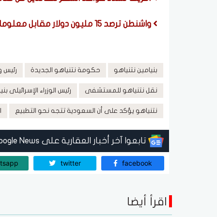
واشنطن ترصد 15 مليون دولار مقابل معلومات عن تمويل الحرس الثوري الإيراني
بنيامين نتنياهو
حكومة نتنياهو الجديدة
رئيس وز
نقل نتنياهو للمستشفى
رئيس الوزراء الإسرائيلى بن
نتنياهو يؤكد على أن السعودية تتجه نحو التطبيع
ا
تابعوا آخر أخبار العقارية على Google News
tsapp
twitter
facebook
اقرأ أيضا