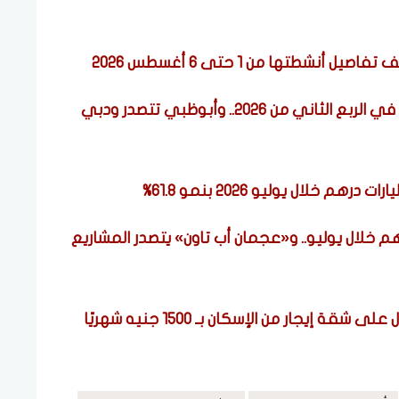
شطتها من 1 حتى 6 أغسطس 2026
سوق العقارات الإماراتي يحافظ على قوته في الربع الثاني من 2026.. وأبوظبي تتصدر ودبي
 عجمان تسجل 1.65 مليار درهم خلال يوليو.. و«عجمان أب تاون» يتصدر المشاريع
ار من الإسكان بـ 1500 جنيه شهريًا