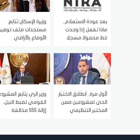
بعد عودة الاستعلام..
وزيرة الإسكان تتابع
ماذا تفعل إذا وجدت
مستجدات ملف توفي
خط محمولا مسجلا
الأوضاع بالأراضي
باسمك ولا يخصك؟
المضافة لمدينتي
الشروق والعبور الجديدة
لأول مرة.. انطلاق الاختبار
وزير الري يتابع المشروع
الحي لمشروعين ضمن
القومي لضبط النيل..
المختبر التنظيمي
إزالة 555 مخالفة
لهيئة الرقابة المالية
وتعارضًا مع ممشى
أهل مصر