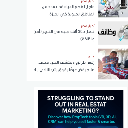
أخبار مصر
عبر تطبيق My NTRA
عاجل | قطع المياه غدا بعدد من
المناطق الحيوية في الجيزة..
ومناشدات للمواطنين بتدبير
أخبار مصر
احتياجاتهم
شغل بـ30 ألف جنيه في الشهر (أمن
ونظافة)
عالم
رئيس طرابزون يكشف السر.. محمد
صلاح رفض عرضًا يفوق راتب النادي بـ4
أضعاف