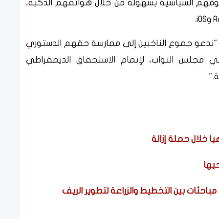
قوقهم السياسية بسهولة من خلال هواتفهم الذكية،
اً: "ندعو جموع الناخبين إلى ممارسة حقهم الدستوري
ي مجلس النواب، لإتمام الاستحقاق الديمقراطي
."
ا خلال حملة إزالة
يها
احثات بين التخطيط والزراعة لتطوير الريف