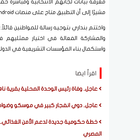
معرفة بيانات لجانهم الانتخابية ومباشرة ح
مشيرًا إلى أن التطبيق متاح على منصات Android وiOS.
واختتم بنداري بتوجيه رسالة للمواطنين قائل
والمشاركة الفعالة في اختيار ممثليهم ف
واستكمال بناء المؤسسات التشريعية في الدولة
اقرأ ايضا
عاجل.. وفاة رئيس الوحدة المحلية بقرية ناهي
عاجل.. دوي انفجار كبير في موسكو وضواح
خطة حكومية جديدة لدعم الأمن الغذائي.. مب
المصري