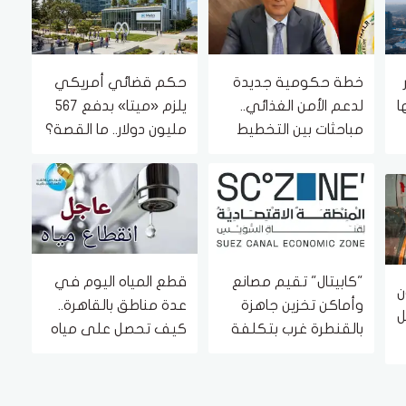
خطة حكومية جديدة
حكم قضائي أمريكي
ا
لدعم الأمن الغذائي..
يلزم «ميتا» بدفع 567
مباحثات بين التخطيط
مليون دولار.. ما القصة؟
والزراعة لتطوير الريف
المصري
"كابيتال" تقيم مصانع
قطع المياه اليوم في
ن
وأماكن تخزين جاهزة
عدة مناطق بالقاهرة..
ل
بالقنطرة غرب بتكلفة
كيف تحصل على مياه
2.4 مليار جنيه
نظيفة؟