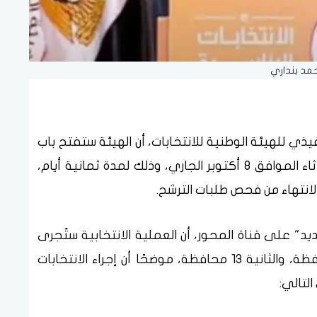
مد بنداري
يذي للهيئة الوطنية للانتخابات، أن الهيئة ستفتح باب
الترشح لانتخابات مجلس النواب 2025 يوم الثلاثاء الموافق 8 أكتوبر الجاري، وذلك لمدة ثمانية أيام،
لانتهاء من فحص طلبات الترشح.
د" على قناة المحور، أن العملية الانتخابية ستُجرى
على مرحلتين، تشمل المرحلة الأولى 14 محافظة، والثانية 13 محافظة، موضحًا أن إجراء الانتخابات
لتالي: