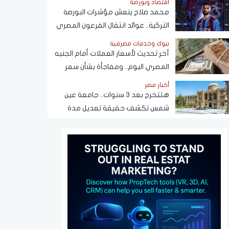
اقتصاد وبورصة
محمد صلاح ينعش مؤشرات البورصة
التركية.. عوائد انتقال الفرعون المصري
لـ"طرابزون" تتجاوز المستطيل الأخضر
بنوك وخدمات مصرفية
آخر تحديث لأسعار العملات أمام الجنيه
المصري اليوم.. ومفاجأة بشأن سعر
الدولار قريبًا
أخبار مصر
هتتخرج بعد 3 سنوات.. جامعة عين
شمس تكشف حقيقة تعديل مدة
الدراسة بكلية تجارة