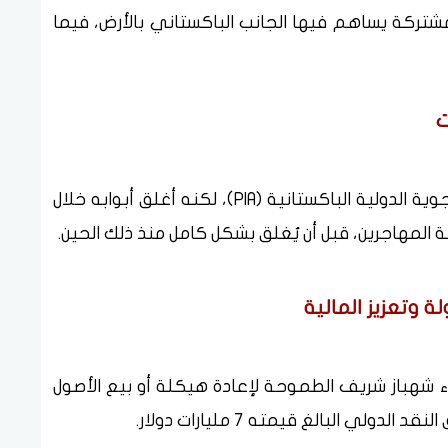
تركة يساهم فيها الجانب الباكستاني بالأرض، فيما
ت
يُذكر أن فندق روزفلت كان مملوكاً للخطوط الجوية الدولية الباكستانية (PIA)، لكنه أغلق أبوابه خلال
المهاجرين، قبل أن يُغلق بشكل كامل منذ ذلك الحين.
 وتعزيز المالية
 شهباز شريف الطموحة لإعادة هيكلة أو بيع الأصول
ي البالغ قيمته 7 مليارات دولار.