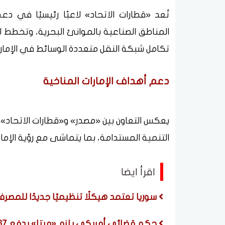
تُعد «قطارات الاتحاد» لاعبًا رئيسيًا في دع
تكامل شبكة النقل متعددة الوسائط في الإمارا
دعم أهداف الإمارات المناخية
يعكس التعاون بين «مصدر» و«قطارات الاتحاد» ا
التنمية المستدامة، بما يتماشى مع رؤية الإمارات
اقرأ ايضا
سوريا تعتمد هيكلًا تنظيميًا جديدًا للمصر
حكم قضائي أمريكي يلزم «ميتا» بدفع 567 مليون دولار.. ما القصة؟