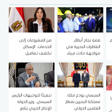
م
قصة نجاح أبطال
من المشروعات إلى
القاطرات البحرية في
الخدمات.. الإسكان
مواجهة حادث ميناء
تكشف تفاصيل
دمياط (فيديو)
أنشطتها من 1 حتى 6
أغسطس 2026
السيسي يودع ملك
تنفيذًا لتوجيهات الرئيس
مملكة البحرين بمطار
السيسي.. وزير الدولة
العلمين الدولي
للإنتاج الحربي يتابع
ك