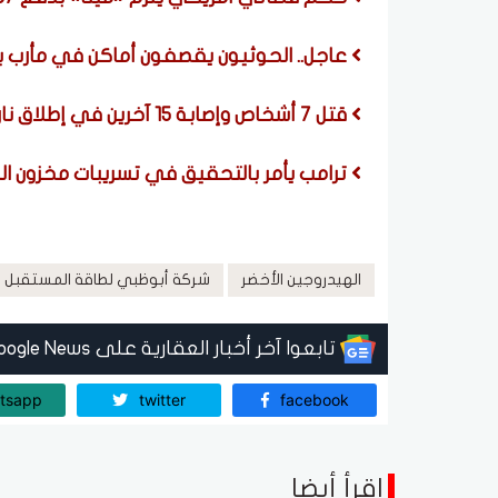
عاجل.. الحوثيون يقصفون أماكن في مأرب با
قتل 7 أشخاص وإصابة 15 آخرين في إطلاق نار داخل مدرسة في تايلاند.. فيديو
ترامب يأمر بالتحقيق في تسريبات مخزون الذ
الهيدروجين الأخضر
شركة أبوظبي لطاقة المستقبل 
تابعوا آخر أخبار العقارية على Google News
tsapp
twitter
facebook
اقرأ أيضا