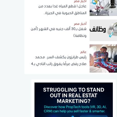
أخبار مصر
عبر تطبيق My NTRA
عاجل | قطع المياه غدا بعدد من
المناطق الحيوية في الجيزة..
ومناشدات للمواطنين بتدبير
أخبار مصر
احتياجاتهم
شغل بـ30 ألف جنيه في الشهر (أمن
ونظافة)
عالم
رئيس طرابزون يكشف السر.. محمد
صلاح رفض عرضًا يفوق راتب النادي بـ4
أضعاف