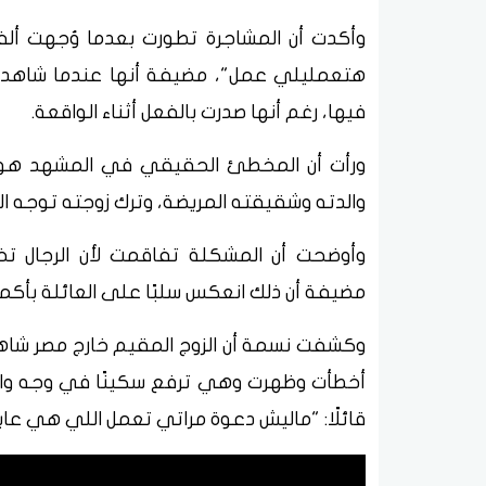
وأكدت أن المشاجرة تطورت بعدما وُجهت ألف
هتعمليلي عمل"، مضيفة أنها عندما شاهدت ا
فيها، رغم أنها صدرت بالفعل أثناء الواقعة.
ورأت أن المخطئ الحقيقي في المشهد هو ا
والدته وشقيقته المريضة، وترك زوجته توجه الش
وأوضحت أن المشكلة تفاقمت لأن الرجال تخل
مضيفة أن ذلك انعكس سلبًا على العائلة بأكمل
وكشفت نسمة أن الزوج المقيم خارج مصر شاهد
أخطأت وظهرت وهي ترفع سكينًا في وجه وال
قائلًا: "ماليش دعوة مراتي تعمل اللي هي عايز