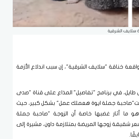
 سلايف الشرقية
عة خناقة "سلايف الشرقية"، إن سبب اندلاع الأزمة
ل طايل، في برنامج "تفاصيل" المذاع على قناة "صدى
ت الأخت"صاحبة جملة ايوة هعملك عمل" بشكل كبير، حيث
هو ما أثار غضبها خاصة أن الزوجة "صاحبة جملة
قيقة زوجها المريضة بمتلازمة داون، مشيرة إلى
ًا.