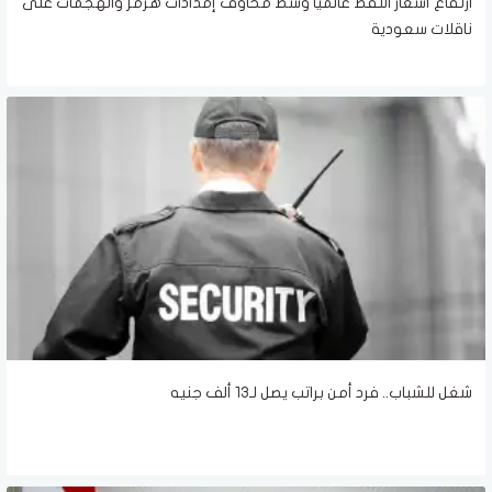
ارتفاع أسعار النفط عالميًا وسط مخاوف إمدادات هرمز والهجمات على
ناقلات سعودية
شغل للشباب.. فرد أمن براتب يصل لـ13 ألف جنيه