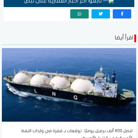
تابعوا آخر أخبار العقارية على نبض
اقرأ أيضا
لتصل 600 ألف برميل يوميًا.. توقعات بـ قفزة في واردات النفط