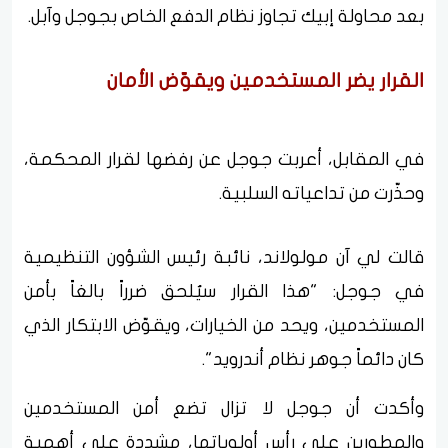
بعد محاولة إبيك تجاوز نظام الدفع الخاص بجوجل وآبل.
القرار يضر المستخدمين ويقوّض الأمان
في المقابل، أعربت جوجل عن رفضها لقرار المحكمة،
وحذّرت من تداعياته السلبية.
قالت لي آن مولولاند، نائبة رئيس الشؤون التنظيمية
في جوجل: "هذا القرار سيُلحق ضرراً بالغاً بأمن
المستخدمين، ويحد من الخيارات، ويقوّض الابتكار الذي
كان دائماً جوهر نظام أندرويد".
وأكدت أن جوجل لا تزال تضع أمن المستخدمين
والمطورين على رأس أولوياتها، مشددة على أهمية