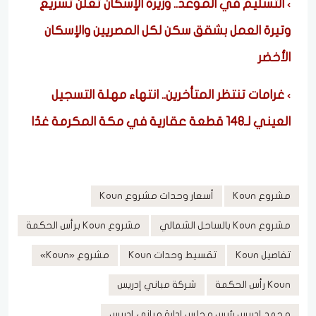
التسليم في الموعد.. وزيرة الإسكان تعلن تسريع
وتيرة العمل بشقق سكن لكل المصريين والإسكان
الأخضر
غرامات تنتظر المتأخرين.. انتهاء مهلة التسجيل
العيني لـ148 قطعة عقارية في مكة المكرمة غدًا
مشروع Koun
أسعار وحدات مشروع Koun
مشروع Koun بالساحل الشمالي
مشروع Koun برأس الحكمة
تفاصيل Koun
تقسيط وحدات Koun
مشروع «Koun»
Koun رأس الحكمة
شركة مباني إدريس
محمد إدريس رئيس مجلس إدارة مباني إدريس