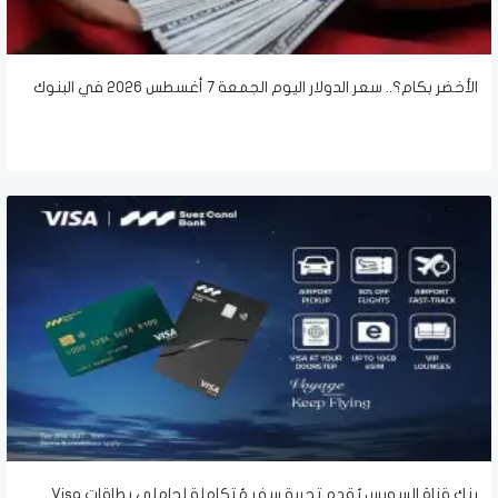
الأخضر بكام؟.. سعر الدولار اليوم الجمعة 7 أغسطس 2026 في البنوك
بنك قناة السويس يُقدم تجربة سفر مُتكاملة لحاملي بطاقات Visa