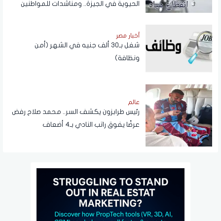
الحيوية في الجيزة.. ومناشدات للمواطنين
بتدبير احتياجاتهم
أخبار مصر
شغل بـ30 ألف جنيه في الشهر (أمن
ونظافة)
عالم
رئيس طرابزون يكشف السر.. محمد صلاح رفض
عرضًا يفوق راتب النادي بـ4 أضعاف