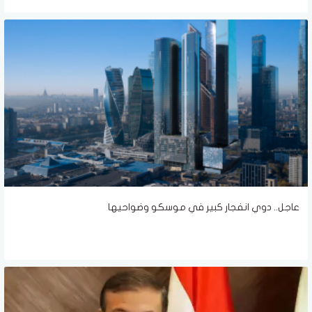
عاجل.. دوي انفجار كبير في موسكو وضواحيها