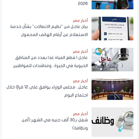
2026
أخبار مصر
بيان عاجل من "نظيم الاتصالات" بشأن خدمة
الاستعلام عن أرقام الهاتف المحمول
المسجلة باسم المستخدم عبر تطبيق My
NTRA
أخبار مصر
عاجل | قطع المياه غدا بعدد من المناطق
الحيوية في الجيزة.. ومناشدات للمواطنين
بتدبير احتياجاتهم
أخبار مصر
عاجل.. مجلس الوزراء يوافق على 12 قرارًا خلال
اجتماع اليوم
أخبار مصر
شغل بـ30 ألف جنيه في الشهر (أمن
ونظافة)