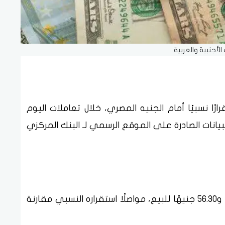
الأجنبية والعربية
رًا نسبيًا أمام الجنيه المصري، خلال تعاملات اليوم
وليو 2025، وفق أحدث البيانات الصادرة على الموقع الرسمي لـ البنك المركزي
سجل سعر اليورو اليوم نحو 56.11 جنيهًا للشراء و56.30 جنيهًا للبيع، مواصلًا استقراره النسبي مقارنة