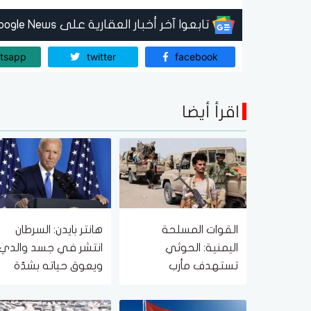
تابعوا آخر أخبار العقارية على Google News
tsapp
twitter
facebook
اقرأ أيضا
القوات المسلحة
هانتر بايدن: السرطان
اليمنية: الحوثي
انتشر في جسد والدي
تستهدف مأرب
ويعوق حياته بشدّة
ومخيمات النازحين
بالصواريخ وسنرد بحزم