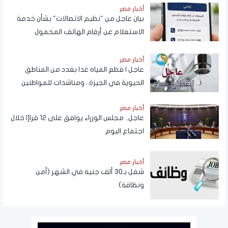
أخبار مصر
بيان عاجل من "نظيم الاتصالات" بشأن خدمة
الاستعلام عن أرقام الهاتف المحمول
المسجلة باسم المستخدم عبر تطبيق My
NTRA
أخبار مصر
عاجل | قطع المياه غدا بعدد من المناطق
الحيوية في الجيزة.. ومناشدات للمواطنين
بتدبير احتياجاتهم
أخبار مصر
عاجل.. مجلس الوزراء يوافق على 12 قرارًا خلال
اجتماع اليوم
أخبار مصر
شغل بـ30 ألف جنيه في الشهر (أمن
ونظافة)