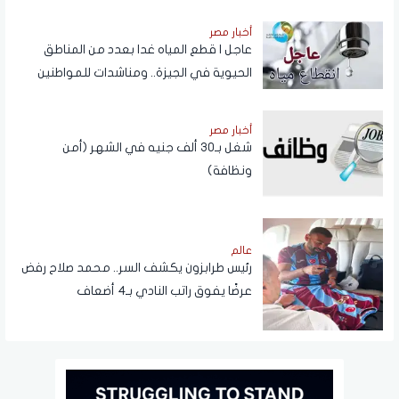
المسجلة باسم المستخدم عبر تطبيق My
NTRA
أخبار مصر
عاجل | قطع المياه غدا بعدد من المناطق
الحيوية في الجيزة.. ومناشدات للمواطنين
بتدبير احتياجاتهم
أخبار مصر
شغل بـ30 ألف جنيه في الشهر (أمن
ونظافة)
عالم
رئيس طرابزون يكشف السر.. محمد صلاح رفض
عرضًا يفوق راتب النادي بـ4 أضعاف