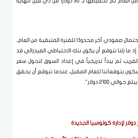
الحالي. وبشكل عام، توقعاتنا للنصف الثاني من العام تم تخفيضها بـ 50 دولارًا من ذي قبل (نهاية
 احتمال صعودي آخر محدودًا للفترة المتبقية من العام،
إذ ما زلنا نتوقع أن يكون بنك الاحتياطي الفيدرالي قد
قريب ثم يبدأ تدريجياً في إعداد السوق لتحول سعر
سكون بتوقعاتنا للعام المقبل، عندما نتوقع أن يحقق
 2100 دولار".
ولار لإدارة كولومبيا الجديدة