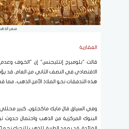
سعر الذهب
العقارية
قالت "بلومبرج إنتليجنس" إن "الخوف وعدم ا
الاقتصادي في النصف الثاني من العام، قد يؤ
هذه التدفقات نحو الملاذ الآمن الذهب، مما قد يدفع الأسعار
وفي السياق قال مايك ماكجلون، كبير محللي ا
البنوك المركزية من الذهب واحتمال حدوث ت
الفائدة، قد يمهد الطريق للذهب للتحرك نحو 3000 دولار للأوقية".