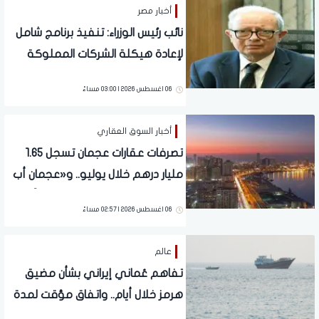
أخبار مصر
نائب رئيس الوزراء: تنفيذ برنامج شامل
لإعادة هيكلة الشركات المملوكة
للدولة
06 اغسطس 2026 | 03:00 مساءً
أخبار السوق العقاري
تصرفات عقارات عجمان تسجل 1.65
مليار درهم خلال يوليو.. و«عجمان أب
تاون» يتصدر المشاريع الأكثر تداولًا
06 اغسطس 2026 | 02:57 مساءً
عالم
تفاهم عُماني إيراني بشأن مضيق
هرمز خلال أيام.. واتفاق مؤقت لمدة
60 يوما لاستئناف الملاحة