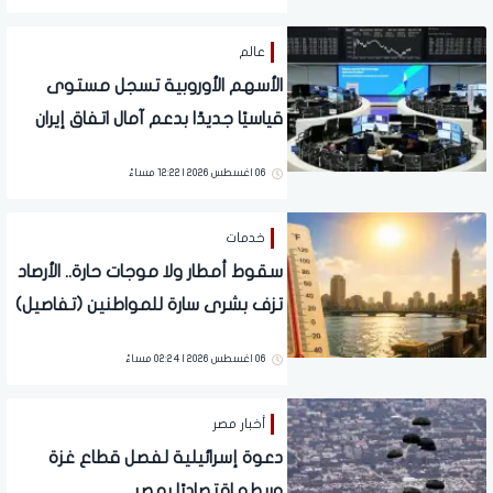
عالم
الأسهم الأوروبية تسجل مستوى
قياسيًا جديدًا بدعم آمال اتفاق إيران
وموسم النتائج
06 اغسطس 2026 | 12:22 مساءً
خدمات
سقوط أمطار ولا موجات حارة.. الأرصاد
تزف بشرى سارة للمواطنين (تفاصيل)
06 اغسطس 2026 | 02:24 مساءً
أخبار مصر
دعوة إسرائيلية لفصل قطاع غزة
وربطه اقتصاديًا بمصر