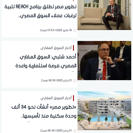
تطوير مصر تطلق برنامج REACH تلبية
لرغبات عملاء السوق المصري..
تفاصيل
18 مايو 2025 | 07:04 مساءً
أخبار السوق العقاري
أحمد شلبي: السوق العقاري
المصري فرصة استثمارية واعدة
وأتوقع مزيد من الصفقات الناجحة
01 يناير 2025 | 09:19 مساءً
مثل رأس الحكمة
أخبار السوق العقاري
«تطوير مصر» أنشأت نحو 34 ألف
وحدة سكنية منذ تأسيسها..
ومشروع «بلومفيلدز » أول مشروع
01 يناير 2025 | 06:40 مساءً