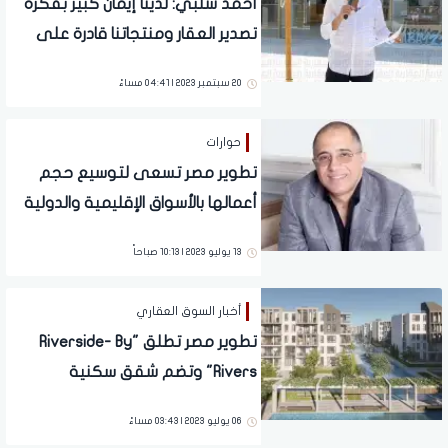
أحمد شلبي: لدينا إيمان كبير بفكرة
تصدير العقار ومنتجاتنا قادرة على
المنافسة
20 سبتمبر 2023 | 04:41 مساءً
حوارات
تطوير مصر تسعى لتوسيع حجم
أعمالها بالأسواق الإقليمية والدولية
الكبرى ونقل تجربتها الناجحة (حوار)
13 يوليو 2023 | 10:13 صباحاً
أخبار السوق العقاري
تطوير مصر تطلق "Riverside- By
Rivers" وتضم شقق سكنية
ودوبلكسات بمساحات متنوعة
06 يوليو 2023 | 03:43 مساءً