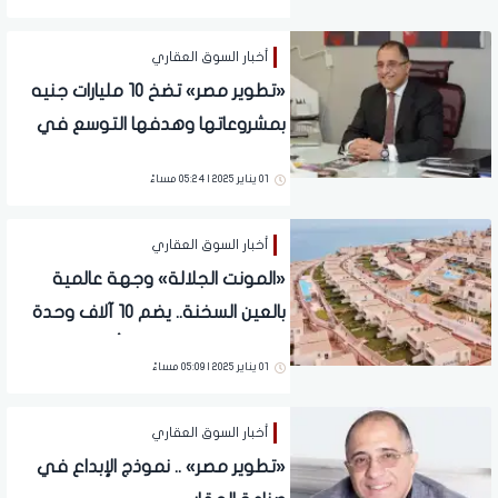
إداري متكامل في مصر
أخبار السوق العقاري
«تطوير مصر» تضخ 10 مليارات جنيه
بمشروعاتها وهدفها التوسع في
الأسواق الخارجية وخاصةٍ الخليجية
01 يناير 2025 | 05:24 مساءً
أخبار السوق العقاري
«المونت الجلالة» وجهة عالمية
بالعين السخنة.. يضم 10 آلاف وحدة
سكنية والمساحات تبدأ من 73 إلى
01 يناير 2025 | 05:09 مساءً
500 مترًا
أخبار السوق العقاري
«تطوير مصر» .. نموذج الإبداع في