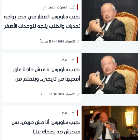
أخبار السوق العقاري
نجيب ساويرس: العقار في مصر يواجه
تحديات والطلب يتجه للوحدات الأصغر
26 فبراير 2026 | 12:34 صباحاً
أخبار مصر
نجيب ساويرس: مفيش حاجة عاوز
أمحيها من تاريخي.. وبتعلم من
أخطائي
20 فبراير 2026 | 08:08 مساءً
أخبار مصر
نجيب ساويرس: أنا مش حريص.. بس
مبحبش حد يضحك عليا