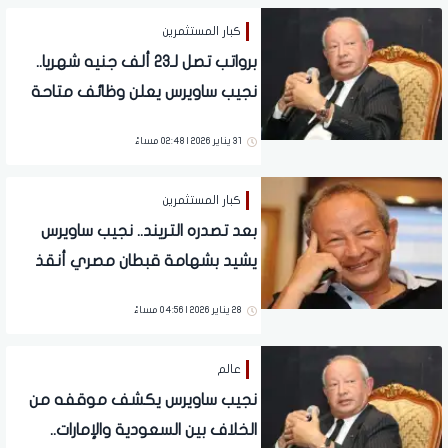
كبار المستثمرين
برواتب تصل لـ23 ألف جنيه شهريا..
نجيب ساويرس يعلن وظائف متاحة
للشباب
31 يناير 2026 | 02:48 مساءً
كبار المستثمرين
بعد تصدره التريند.. نجيب ساويرس
يشيد بشهامة قبطان مصري أنقذ
مهاجرًا من الموت
28 يناير 2026 | 04:56 مساءً
عالم
نجيب ساويرس يكشف موقفه من
الخلاف بين السعودية والإمارات..