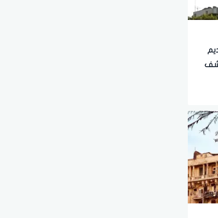
ديم
كشف