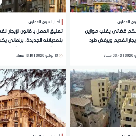
سوق العقاري
أخبار السوق العقاري
حكم قضائي يقلب موازين
تعليق العمل بـ قانون الإيجار الق
يجار القديم ويرفض طرد
بتعديلاته الجديدة.. برلماني ي
رين من الشقق | مستندات
مفاجأة للملاك والمستأجرين
13 يوليو 2026 | 12:10 مساءً