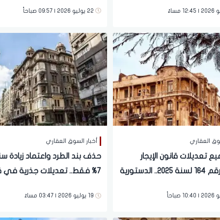
شقق الإيجار القديم
22 يوليو 2026 | 09:57 صباحاً
سوق العقاري
أخبار السوق العقاري
يع تعديلات قانون الإيجار
حذف بند الطرد واعتماد زيادة س
القديم رقم 164 لسنة 2025.. الدستورية
7% فقط.. تعديلات جذرية في ق
حسم الأمر
الإيجار القديم | ماذا يحدث؟
19 يوليو 2026 | 03:47 مساءً