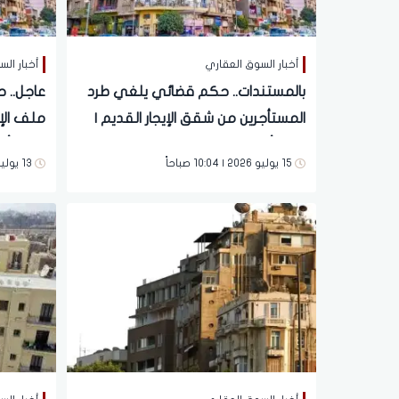
أخبار السوق العقاري
أخبار ال
بالمستندات.. حكم قضائي يلغي طرد
عاجل.. 
المستأجرين من شقق الإيجار القديم |
ملف الإ
مفاجأة تقلب موازين الملف
المستأج
15 يوليو 2026 | 10:04 صباحاً
13 يوليو 2026 | 02:42 مساءً