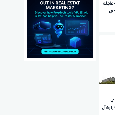
لقديم.. 7 قرارات عاجلة
وعي
ي..
ا بشأن