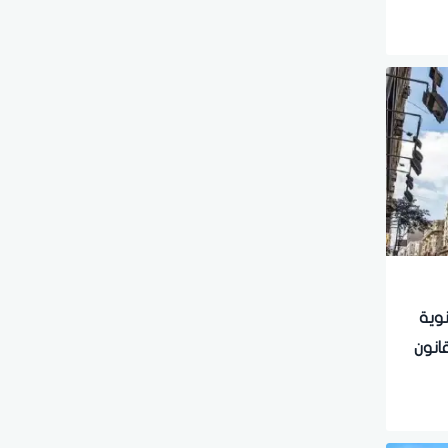
نوية
انون