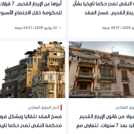
لنقض تصدر حكما تاريخيا بشأن
أبرزها عن الإيجار ا
يجار القديم.. فسخ العقد
للحكومة خلال الاجتماع الأسب
 وبشكل فوري بالقاهرة
22 يوليو 2026 | 04:31 مساءً
ظات
سوق العقاري
أخبار السوق العقاري
غاء 3 مواد من قانون الإيجار القديم
فسخ العقد تلقائيا وبشكل فور
بينها الطرد بعد 7 سنوات.. تتعارض مع
محكمة النقض تصدر حكما تاريخي