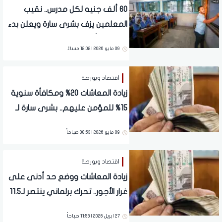
60 ألف جنيه لكل مدرس.. نقيب
المعلمين يزف بشرى سارة ويعلن بدء
التطبيق بأثر رجعي من 1 يناير 2026
09 مايو 2026 | 12:02 مساءً
اقتصاد وبورصة
زيادة المعاشات 20% ومكافأة سنوية
15% للمؤمن عليهم.. بشرى سارة لـ
11.5 مليون مواطن بعد تحرك البرلمان
09 مايو 2026 | 08:53 صباحاً
اقتصاد وبورصة
زيادة المعاشات ووضع حد أدنى على
غرار الأجور.. تحرك برلماني ينتصر لـ11.5
مليون مواطن
27 ابريل 2026 | 11:53 صباحاً