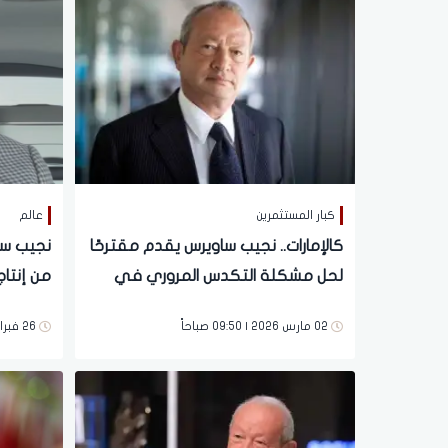
كبار المستثمرين
عالم
كالإمارات.. نجيب ساويرس يقدم مقترحًا
نجيب ساو
لحل مشكلة التكدس المروري في
من إنتاج
مصر
الضربة 
02 مارس 2026 | 09:50 صباحاً
26 فبراير 2026 | 02:02 صباحاً