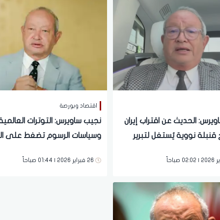
اقتصاد وبورصة
يرس: الحديث عن اقتراب إيران
نجيب ساويرس: التوترات العالمية
 قنبلة نووية يُستغل لتبرير
وسياسات الرسوم تضغط على الد
المحتملة
26 فبراير 2026 | 01:44 صباحاً