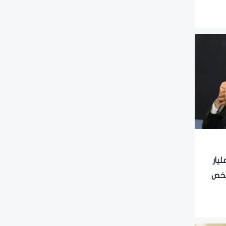
 ساويرس تقفز لـ11.8 مليار
 قائمة أغنى 300 شخص