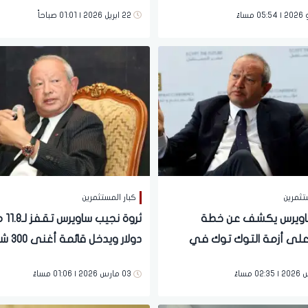
عي
22 ابريل 2026 | 01:01 صباحاً
تثمرين
كبار المستثمرين
اويرس يكشف عن خطة
ثروة نجيب
على أزمة التوك توك في
دولار ويدخل
في العالم
03 مارس 2026 | 01:06 مساءً