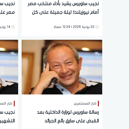
نجيب ساويرس يشيد بأداء منتخب مصر
نجيب س
أمام نيوزيلندا: ليلة جميلة على كل
مصر على
مصري وعربي
المغرب؟
22 يونية 2026 | 12:29 مساءً
14 يونية 2026 | 05:20 مساءً
كبار المستثمرين
كبار المس
رسالة ساويرس لوزارة الداخلية بعد
نجيب سا
القبض على سارق بائع الجرائد
التشهير 