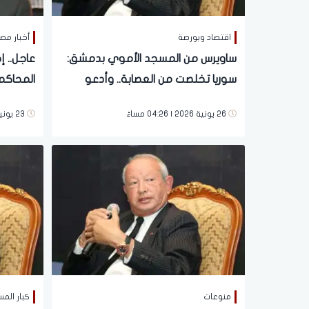
اقتصاد وبورصة
أخبار مص
ساويرس من المسجد الأموي بدمشق:
عاجل.. 
سوريا تخلصت من العصابة.. وأدعو
المحاكم
المستثمرين لمشاركتي في بناء
وإسرائيل
26 يونية 2026 | 04:26 مساءً
23 يونية 2026 | 01:57 مساءً
مستقبلها
منوعات
كبار المس