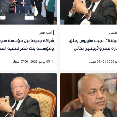
تثمرين
أخبار مصر
قتنا".. نجيب ساويرس يعلق
شراكة جديدة بين مؤسسة ساو
اة مصر والأرجنتين بكأس
ومؤسسة بنك مصر لتنمية الم
للتوسع في تنفيذ المرحلة الثال
05 يوليو 2026 | 07:06 مساءً
برنامج "باب أمل" بسوهاج