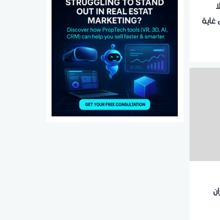
ا
غاية
ان