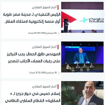
أخبار السوق العقاري
الرئيس التنفيذي لـ مدينة مصر: طوبة
أول منصة إلكترونية لامتلاك العقار..
وسيتم تطبيقها لأول مرة في
20 سبتمبر 2023 | 03:46 مساءً
مشروع إيلان في سراي
أخبار السوق العقاري
المهندس طارق الجمال: يجب التركيز
على رغبات العملاء الأجانب لتصدير
العقار المصري
18 سبتمبر 2023 | 12:15 مساءً
أخبار السوق العقاري
إسلام خميس في حوار جرئ لـ «
العقارية»: القطاع العقاري النظامي