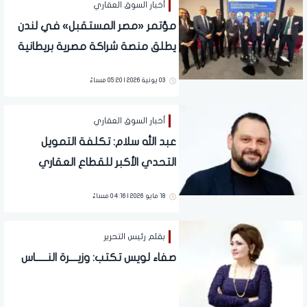
أخبار السوق العقاري
مؤتمر «مصر المستقبل» في لندن
يطلق منصة شراكة مصرية بريطانية
لتعزيز الاستثمار العقاري والبنية
03 يونية 2026 | 05:20 مساءً
التحتية بمدن الجيل الرابع.. وإطلاق
تسهيلات ضريبية جديدة واعدة
أخبار السوق العقاري
عبد الله سلام: تكلفة التمويل
التحدي الأكبر للقطاع العقاري
ونموذج البيع الحالي يحتاج لتصحيح
18 مايو 2026 | 04:16 مساءً
جذري
بقلم رئيس التحرير
صفاء لويس تكتب: وزيــــرة النــــــاس