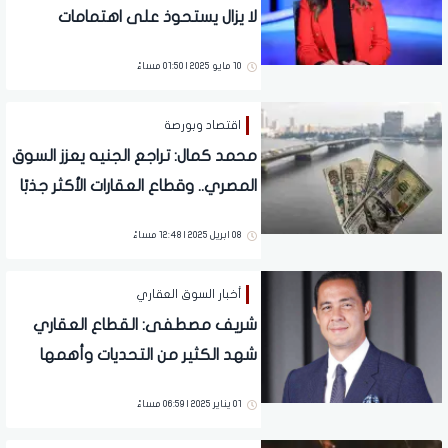
لا يزال يستحوذ على اهتمامات
المستثمرين وتوقعات ركود المبيعات
10 مايو 2025 | 01:50 مساءً
مبالغ فيها (فيديو)
اقتصاد وبورصة
محمد كمال: تراجع الجنيه يعزز السوق
المصري.. وقطاع العقارات الأكثر جذبًا
للمستثمرين
08 ابريل 2025 | 12:48 مساءً
أخبار السوق العقاري
شريف مصطفى: القطاع العقاري
شهد الكثير من التحديات وأهمها
مخاوف وجود فقاعة عقارية
01 يناير 2025 | 06:59 مساءً