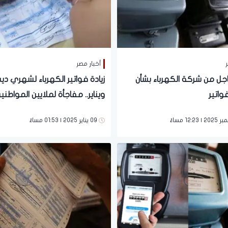
ر
أخبار مصر
اجل من شركة الكهرباء بشأن
زيادة فواتير الكهرباء لشهري دي
فواتير
ويناير.. مفاجأة لملايين المواطني
09 يناير 2025 | 01:53 مساءً