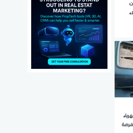
ت
ء
ل
هرباء
 فرصة