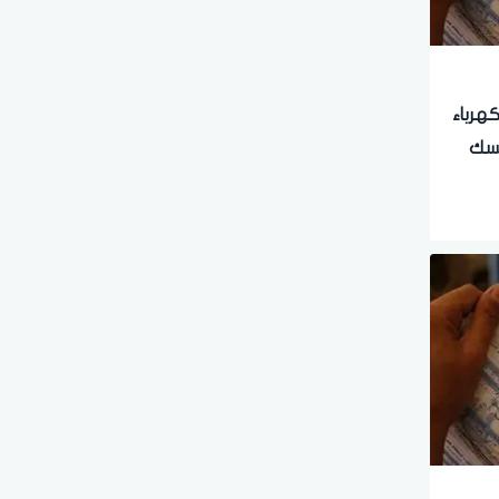
لكهرباء
فسك