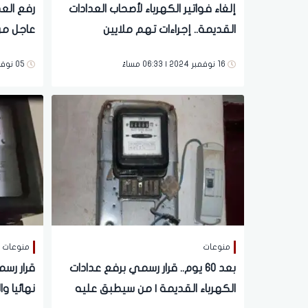
إلغاء فواتير الكهرباء لأصحاب العدادات
رفع العد
القديمة.. إجراءات تهم ملايين
عاجل من
المواطنين
وبشكل 
16 نوفمبر 2024 | 06:33 مساءً
05 نوفمبر 2024 | 06:13 مساءً
منوعات
منوعات
بعد 60 يوم.. قرار رسمي برفع عدادات
قرار رس
الكهرباء القديمة | من سيطبق عليه
نهائيا و