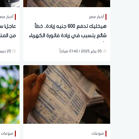
أخبار مصر
أخبار مص
هيخليك تدفع 600 جنيه زيادة.. خطأ
عاجل| س
شائع يتسبب في زيادة فاتورة الكهرباء
| ألحق نفسك
التنفيذ
05 يناير 2025 | 01:42 صباحاً
25 ديسمبر 2024 | 07:03 مساءً
منوعات
منوعات