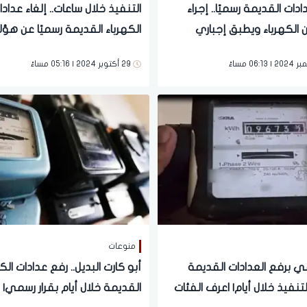
ادات القديمة رسميًا.. إجراء
التنفيذ خلال ساعات.. إلغاء عدادا
 الكهرباء ويطبق إجباري
الكهرباء القديمة رسميًا عن هؤلا
فوري
المواطنين وتحذير حكومي عاج
29 أكتوبر 2024 | 05:16 مساءً
منوعات
مي برفع العدادات القديمة
أبو كارت البديل.. رفع عدادات الك
التنفيذ خلال أيام| اعرف الفئات
القديمة خلال أيام بقرار رسمي|