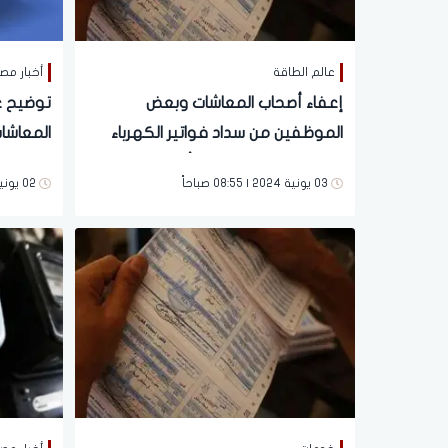
عالم الطاقة
أخبار مص
إعفاء أصحاب المعاشات وبعض
توضيح ع
الموظفين من سداد فواتير الكهرباء
المعاشات
الشهور المقبلة.. مفاجأة مدوية
خلال الف
03 يونية 2024 | 08:55 صباحاً
02 يونية 2024 | 07:07 مساءً