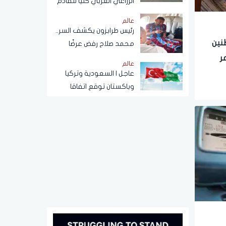
الزراعي الغربي كليًّا للقادم
من ميدان المنيب تجاه
عالم
العياط
رئيس طرابزون يكشف السر..
طنين
محمد صلاح رفض عرضًا
يفوق راتب النادي بـ4
ر
عالم
أضعاف
عاجل | السعودية وتركيا
وباكستان توقع اتفاقا
للدفاع المشترك في الرياض