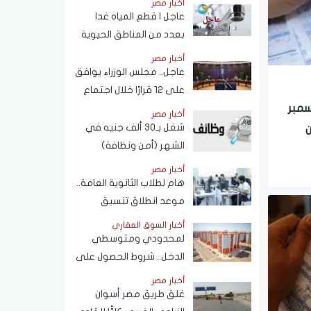
أخبار مصر
المحمول المسجلة باسم
عاجل | قطع المياه غدا
المستخدم عبر تطبيق My
بعدد من المناطق الحيوية
NTRA
في الجيزة.. ومناشدات
أخبار مصر
للمواطنين بتدبير
عاجل.. مجلس الوزراء يوافق
احتياجاتهم
على 12 قرارًا خلال اجتماع
اليوم
سمبر
أخبار مصر
شغل بـ30 ألف جنيه في
ن
الشهر (أمن ونظافة)
أخبار مصر
هام لطلاب الثانوية العامة..
موعد انطلاق تنسيق
المرحلة الثانية 2026
أخبار السوق العقاري
لمحدودي ومتوسطي
الدخل.. شروط الحصول على
شقة إيجار من الإسكان بـ
أخبار مصر
1500 جنيه شهريًا
غلق طريق مصر أسوان