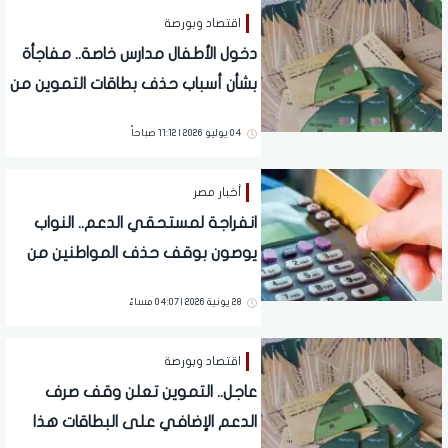
اقتصاد وبورصة
دخول الأطفال مدارس خاصة.. مفاجأة
بشأن أسباب حذف بطاقات التموين من
منظومة الدعم
04 يوليو 2026 | 11:12 صباحاً
أخبار مصر
انفراجة لمستحقي الدعم.. النواب
يوصون بوقف حذف المواطنين من
بطاقات التموين
28 يونية 2026 | 04:07 مساءً
اقتصاد وبورصة
عاجل.. التموين تعلن وقف صرف
الدعم الإضافي على البطاقات هذا