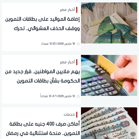
أخبار مصر
إضافة المواليد على بطاقات التموين
ووقف الحذف العشوائي.. تحرك
برلماني عاجل اليوم
16 مارس 2026 | 12:25 مساءً
أخبار مصر
يهم ملايين المواطنين.. قرار جديد من
الحكومة بشأن بطاقات التموين
10 مارس 2026 | 10:47 صباحاً
خدمات
أماكن صرف 400 جنيه على بطاقة
التموين.. منحة استثنائية في رمضان