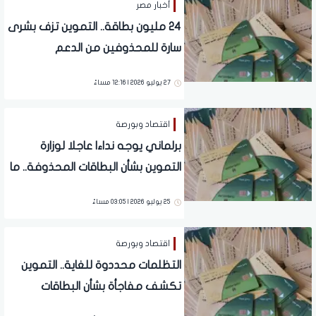
أخبار مصر
24 مليون بطاقة.. التموين تزف بشرى
سارة للمحذوفين من الدعم
27 يوليو 2026 | 12:16 مساءً
اقتصاد وبورصة
برلماني يوجه نداءا عاجلا لوزارة
التموين بشأن البطاقات المحذوفة.. ما
القصة؟
25 يوليو 2026 | 03:05 مساءً
اقتصاد وبورصة
التظلمات محددوة للغاية.. التموين
تكشف مفاجأة بشأن البطاقات
المحذوفة