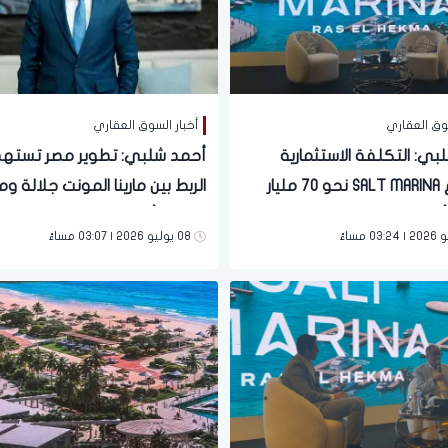
سوق العقاري
أخبار السوق العقاري
بي: التكلفة الاستثمارية
أحمد شلبي: تطوير مصر تسته
لمشروع SALT MARINA نحو 70 مليار
الربط بين مارينا المونت جلالة ومار
ل تسليم بعد 4 سنوات
سولت رأس الحكمة
08 يوليو 2026 | 03:07 مساءً