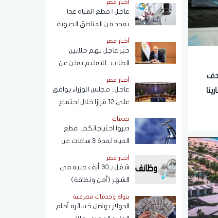
أخبار مصر
المحمول المسجلة باسم
عاجل | قطع المياه غدا
المستخدم عبر تطبيق My
بعدد من المناطق الحيوية
NTRA
في الجيزة.. ومناشدات
أخبار مصر
للمواطنين بتدبير
خبر عاجل يهم ملايين
احتياجاتهم
الطلاب.. التعليم تعلن عن
نظام البكالوريا الجديد
دف
أخبار مصر
عاجل.. مجلس الوزراء يوافق
ينا
على 12 قرارًا خلال اجتماع
اليوم
خدمات
دبروا احتياجاتكم.. قطع
المياه لمدة 3 ساعات عن
هذه المناطق (اعرف
أخبار مصر
الموعد)
شغل بـ30 ألف جنيه في
الشهر (أمن ونظافة)
بنوك وخدمات مصرفية
الدولار يواصل خسائره أمام