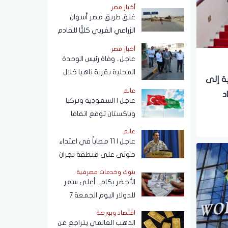
يفوق راتب النادي بـ4
أخبار مصر
أضعاف
غلق طريق مصر أسوان
الزراعي الغربي كليًّا للقادم
من ميدان المنيب تجاه
أخبار مصر
العياط
عاجل.. وفاة رئيس الوحدة
المحلية بقرية ناهيا خلال
ة إلى
حملة إزالة
عالم
د
عاجل | السعودية وتركيا
وباكستان توقع اتفاقا
للدفاع المشترك في الرياض
عالم
عاجل | 11 مصاباً في اعتداء
حوثى على منطقة نجران
السعودية
بنوك وخدمات مصرفية
الأخضر بكام.. أعلى سعر
للدولار اليوم الجمعة 7
أغسطس 2026
اقتصاد وبورصة
الذهب العالمي يتراجع عن