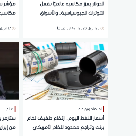
الدولار يعزز مكاسبه عالميًا بفعل
التوترات الجيوسياسية.. والأسواق
مكاسب أ
تترقب قرارات بنك اليابان
الشرق ا
20 ابريل 2026 | 08:47 صباحاً
17 ابريل 2026 | 12:12 مساءً
على الأس
اقتصاد وبورصة
عالم
أسعار النفط اليوم.. ارتفاع طفيف لخام
ستارمر ي
برنت وتراجع محدود للخام الأمريكي
من إيران