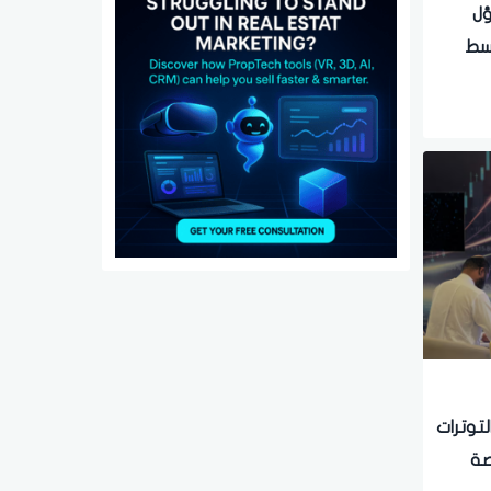
ؤل
وسط
لتوترات
صة