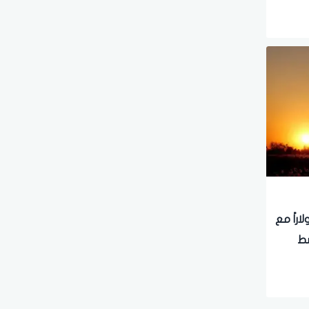
عار خام برنت قرب 90 دولاراً مع
سط