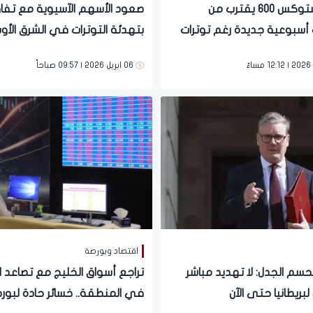
مؤشر ستوكس 600 يقترب من
صعود الأسهم الآسيوية مع تفا
سبوعية جديدة رغم توترات
بتهدئة التوترات في الشرق الأ
لأوسط.. حذر المستثمرين يهيمن
رغم تهديدات ترامب لإيران
06 ابريل 2026 | 09:57 صباحاً
واق الأوروبية
اقتصاد وبورصة
حسم الجدل: لا تهديد مباشر
تراجع أسواق الخليج مع تصاعد ا
 لبريطانيا حتى الآن
في المنطقة.. خسائر حادة لبور