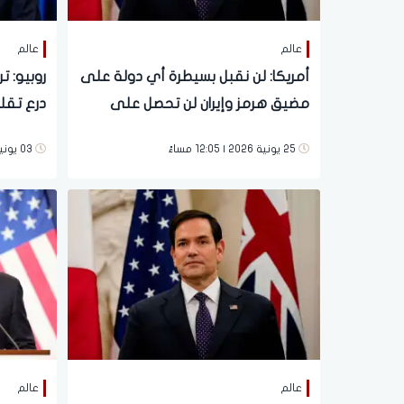
عالم
عالم
أمريكا: لن نقبل بسيطرة أي دولة على
روبيو: ت
مضيق هرمز وإيران لن تحصل على
درع تقل
سلاح نووي
برنامجها
25 يونية 2026 | 12:05 مساءً
03 يونية 2026 | 05:44 مساءً
عالم
عالم