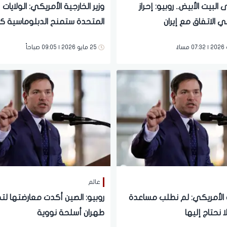
البيت الأبيض.. روبيو: إحراز
وزير الخارجية الأمريكي: الولايات
 الاتفاق مع إيران
المتحدة ستمنح الدبلوماسية ك
فرصة للنجاح مع إيران
25 مايو 2026 | 09:05 صباحاً
عالم
ة الأمريكي: لم نطلب مساعدة
روبيو: الصين أكدت معارضتها لت
ا نحتاج إليها
طهران أسلحة نووية