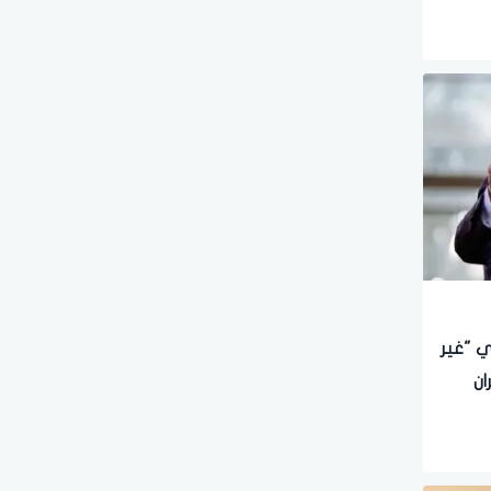
ي "غير
ان