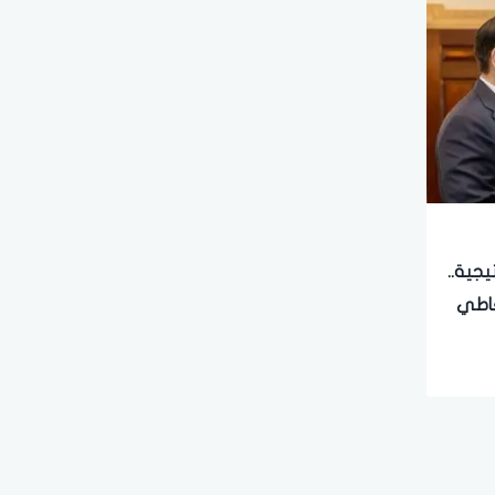
يجية..
عاطي