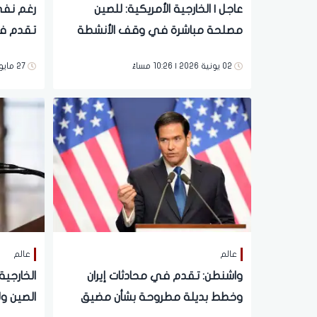
عاجل | الخارجية الأمريكية: للصين
رغم نفى 
مصلحة مباشرة في وقف الأنشطة
تقدم في
الإيرانية
02 يونية 2026 | 10:26 مساءً
27 مايو 2026 | 07:32 مساءً
عالم
عالم
واشنطن: تقدم في محادثات إيران
الخارجي
وخطط بديلة مطروحة بشأن مضيق
الصين ول