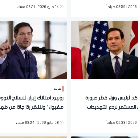
14 مايو 2026 | 03:21 مساءً
عالم
كد لرئيس وزراء قطر ضرورة
روبيو: امتلاك إيران للسلاح النوو
 المستمر لردع التهديدات
مقبول" وننتظر ردًا جادًا من طهر
ة
08 مايو 2026 | 03:24 مساءً