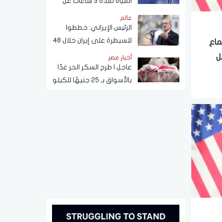
المياه لمدة 3 ساعات عن
هذه المناطق (اعرف
عالم
الموعد)
الرئيس الإيراني: خططوا
للسيطرة على إيران خلال 48
ماع
ساعة كما حدث في سوريا
ل
أخبار مصر
عاجل | طرح السكر الحر غدًا
بالأسواق بـ 25 جنيهًا للكيلو