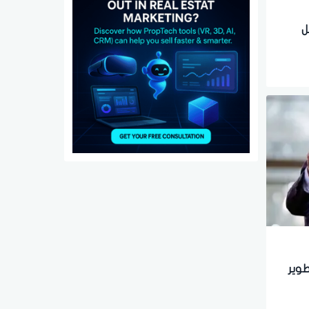
ل
طوير