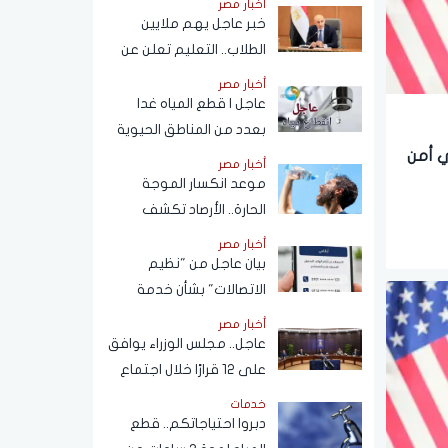
أخبار مصر
خبر عاجل يهم ملايين
الطلاب.. التعليم تعلن عن
نظام البكالوريا الجديد
أخبار مصر
عاجل | قطع المياه غدا
بعدد من المناطق الحيوية
في الجيزة.. ومناشدات
ي أمن
أخبار مصر
للمواطنين بتدبير
موعد انكسار الموجة
احتياجاتهم
الحارة.. الأرصاد تكشف
تفاصيل طقس الأيام المقبلة
أخبار مصر
بيان عاجل من "نظيم
الاتصالات" بشأن خدمة
الاستعلام عن أرقام الهاتف
أخبار مصر
المحمول المسجلة باسم
عاجل.. مجلس الوزراء يوافق
المستخدم عبر تطبيق My
على 12 قرارًا خلال اجتماع
NTRA
اليوم
خدمات
دبروا احتياجاتكم.. قطع