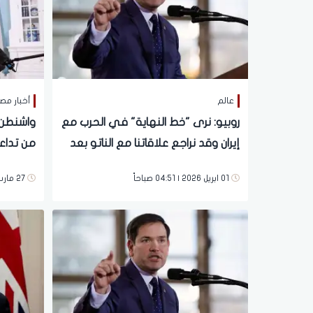
عالم
أخبار مص
روبيو: نرى "خط النهاية" في الحرب مع
واشنطن و
إيران وقد نراجع علاقاتنا مع الناتو بعد
من تداعي
انتهائها
الأمن وا
01 ابريل 2026 | 04:51 صباحاً
27 مارس 2026 | 12:42 صباحاً