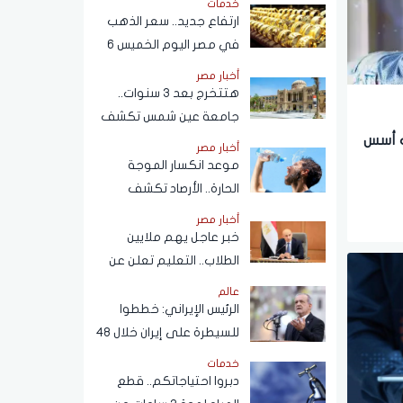
خدمات
ارتفاع جديد.. سعر الذهب
في مصر اليوم الخميس 6
أغسطس 2026
أخبار مصر
هتتخرج بعد 3 سنوات..
جامعة عين شمس تكشف
حقيقة تعديل مدة الدراسة
The Sw: كيف أسس
أخبار مصر
بكلية تجارة
موعد انكسار الموجة
الحارة.. الأرصاد تكشف
تفاصيل طقس الأيام المقبلة
أخبار مصر
خبر عاجل يهم ملايين
الطلاب.. التعليم تعلن عن
نظام البكالوريا الجديد
عالم
الرئيس الإيراني: خططوا
للسيطرة على إيران خلال 48
ساعة كما حدث في سوريا
خدمات
دبروا احتياجاتكم.. قطع