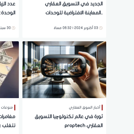
الجديد في التسويق العقاري
عدد الزي
..المعاينة الافتراضية للوحدات
الوحدة: 
03 أكتوبر 2024 | 06:32 مساءً
30 سبتمبر 2024 | 02:27 مساءً
أخبار السوق العقاري
منوعات
ثورة في عالم تكنولوچيا التسويق
مغامرات
العقاري proptech
تتغلب ع