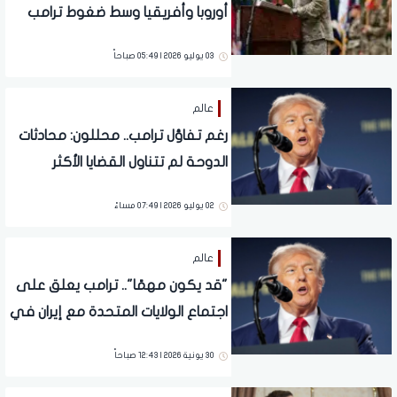
أوروبا وأفريقيا وسط ضغوط ترامب
على حلفاء "الناتو"
03 يوليو 2026 | 05:49 صباحاً
عالم
رغم تفاؤل ترامب.. محللون: محادثات
الدوحة لم تتناول القضايا الأكثر
تعقيدًا بين واشنطن وطهران
02 يوليو 2026 | 07:49 مساءً
عالم
"قد يكون مهمًا".. ترامب يعلق على
اجتماع الولايات المتحدة مع إيران في
قطر
30 يونية 2026 | 12:43 صباحاً