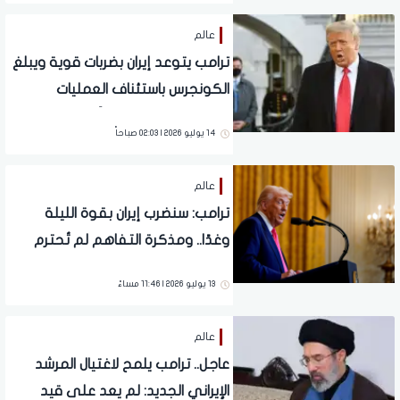
عالم
ترامب يتوعد إيران بضربات قوية ويبلغ
الكونجرس باستئناف العمليات
العسكرية ضدها رسمياً
14 يوليو 2026 | 02:03 صباحاً
عالم
ترامب: سنضرب إيران بقوة الليلة
وغدًا.. ومذكرة التفاهم لم تُحترم
13 يوليو 2026 | 11:46 مساءً
عالم
عاجل.. ترامب يلمح لاغتيال المرشد
الإيراني الجديد: لم يعد على قيد