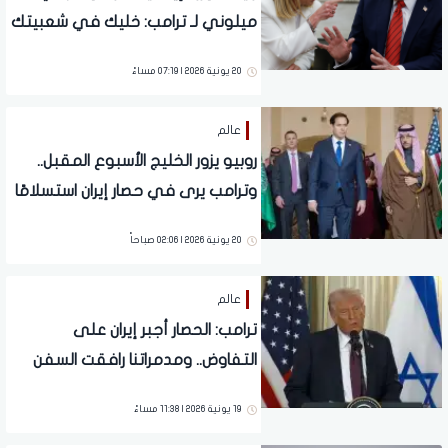
ميلوني لـ ترامب: خليك في شعبيتك
20 يونية 2026 | 07:19 مساءً
عالم
روبيو يزور الخليج الأسبوع المقبل..
وترامب يرى في حصار إيران استسلامًا
غير مشروط
20 يونية 2026 | 02:06 صباحاً
عالم
ترامب: الحصار أجبر إيران على
التفاوض.. ومدمراتنا رافقت السفن
سرًا فى «هرمز»
19 يونية 2026 | 11:38 مساءً