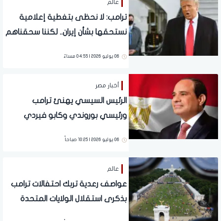
عالم
ترامب: لا نحظى بتغطية إعلامية
نستحقها بشأن إيران.. لكننا سحقناهم
عسكريا
06 يوليو 2026 | 04:55 مساءً
أخبار مصر
الرئيس السيسي يهنئ ترامب
ورئيسي بوروندي وكابو فيردي
بذكرى يوم الاستقلال
06 يوليو 2026 | 10:25 صباحاً
عالم
عواصف رعدية تربك احتفالات ترامب
بذكرى استقلال الولايات المتحدة
الـ250