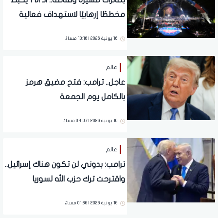
بطائرات مسيرة وقناصة.. الـ FBI يحبط
مخططًا إرهابيًا لاستهداف فعالية
بالبيت الأبيض حضرها ترامب
16 يونية 2026 | 10:16 مساءً
عالم
عاجل.. ترامب: فتح مضيق هرمز
بالكامل يوم الجمعة
16 يونية 2026 | 04:07 مساءً
عالم
ترامب: بدوني لن تكون هناك إسرائيل..
واقترحت ترك حزب الله لسوريا
16 يونية 2026 | 01:36 مساءً