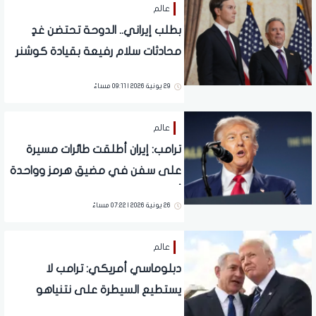
عالم
بطلب إيراني.. الدوحة تحتضن غدٍ
محادثات سلام رفيعة بقيادة كوشنر
وويتكوف
29 يونية 2026 | 09:11 مساءً
عالم
ترامب: إيران أطلقت طائرات مسيرة
على سفن في مضيق هرمز وواحدة
أصابت سفينة شحن
26 يونية 2026 | 07:22 مساءً
عالم
دبلوماسي أمريكي: ترامب لا
يستطيع السيطرة على نتنياهو