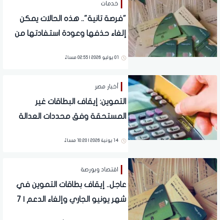
خدمات
"فرصة تانية".. هذه الحالات يمكن
إلغاء حذفها وعودة استفادتها من
الدعم التمويني والخبز
01 يوليو 2026 | 02:55 مساءً
أخبار مصر
التموين: إيقاف البطاقات غير
المستحقة وفق محددات العدالة
الاجتماعية.. وفتح باب التظلمات عبر
14 يونية 2026 | 10:20 مساءً
مصر الرقمية
اقتصاد وبورصة
عاجل.. إيقاف بطاقات التموين في
شهر يونيو الجاري وإلغاء الدعم | 7
فئات جديدة