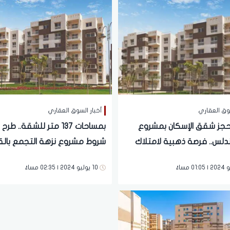
سوق العقاري
أخبار السوق العقاري
جز شقق الإسكان بمشروع
بمساحات 137 متر للشقة.. ط
ندلس.. فرصة ذهبية لامتلاك
شروط مشروع نزهة التجمع بالق
قسيط على 5 سنين
الجديدة | فرصة ذهبية
10 يوليو 2024 | 02:35 مساءً