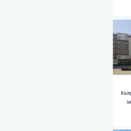
دن.. تفاصيل طرح 1645 وحدة
د