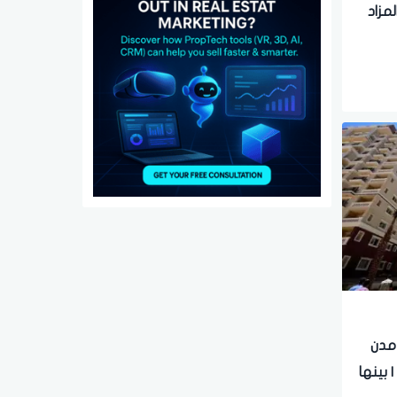
مزاد
مدن
صل لـ280 مترا | بينها