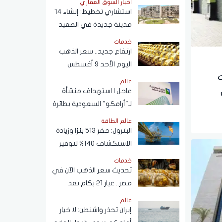
أخبار السوق العقاري
القهوة
استشاري تخطيط: إنشاء 14
مدينة جديدة في الصعيد
خلال 12 عامًا لدعم التنمية
خدمات
وتوفير فرص العمل
ارتفاع جديد.. سعر الذهب
اليوم الأحد 9 أغسطس
2026
ت
عالم
عاجل | استهداف منشأة
لـ"أرامكو" السعودية بطائرة
مسيرة
عالم الطاقة
البترول: حفر 513 بئرًا وزيادة
الاستكشاف 140% لتوفير
احتياطيات جديدة
خدمات
تحديث سعر الذهب الآن في
مصر.. عيار 21 بكام بعد
التحركات الآخيرة؟
عالم
إيران تحذر واشنطن: لا خيار