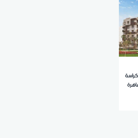
رح كراسة
اهرة