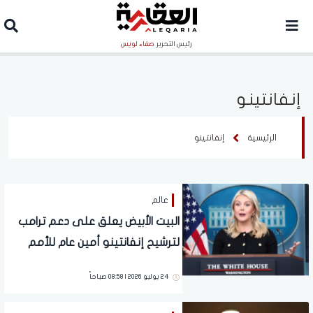
رئيس التحرير
صفاء لويس
إنفانتينو
الرئيسية
إنفانتينو
عالم
البيت الأبيض يعلق على دعم ترامب
لترشيح إنفانتينو أمين عام للأمم
المتحدة
24 يوليو 2026 | 08:58 صباحاً