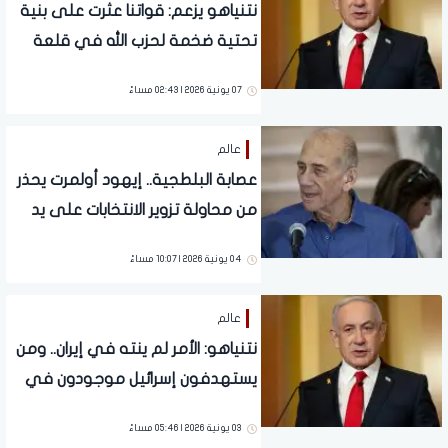
نتنياهو يزعم: قواتنا عثرت على بنية
تحتية ضخمة لحزب الله في قلعة
الشقيف
07 يونية 2026 | 02:43 مساءً
عالم
عصابة البلطجية.. إيهود أولمرت يحذر
من محاولة تزوير الانتخابات على يد
نتنياهو
04 يونية 2026 | 10:07 مساءً
عالم
نتنياهو: الأمر لم ينته في إيران.. ومن
يستهدفون إسرائيل موجودون في
بيروت
03 يونية 2026 | 05:46 مساءً