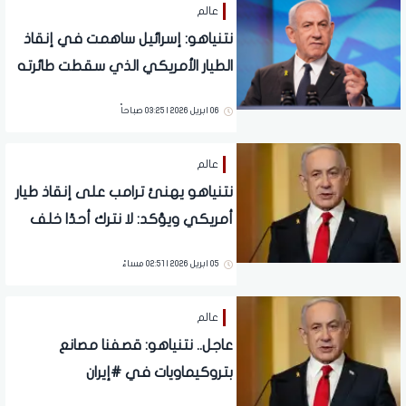
عالم
نتنياهو: إسرائيل ساهمت في إنقاذ
الطيار الأمريكي الذي سقطت طائرته
في إيران
06 ابريل 2026 | 03:25 صباحاً
عالم
نتنياهو يهنئ ترامب على إنقاذ طيار
أمريكي ويؤكد: لا نترك أحدًا خلف
الخطوط
05 ابريل 2026 | 02:51 مساءً
عالم
عاجل.. نتنياهو: قصفنا مصانع
بتروكيماويات في #إيران