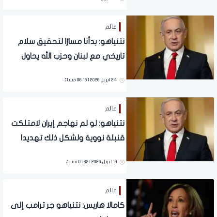
عالم
نتنياهو: بدأنا مسارًا لتحقيق سلام
تاريخي مع لبنان وحزب الله يحاول
عرقلته
24 ابريل 2026 | 06:15 مساءً
عالم
نتنياهو: لو لم نهاجم إيران لامتلكت
قنبلة نووية ولشكل ذلك تهديدا
وجوديا لإسرائيل
19 ابريل 2026 | 01:32 مساءً
عالم
كامالا هاريس: نتنياهو جر ترامب إلى