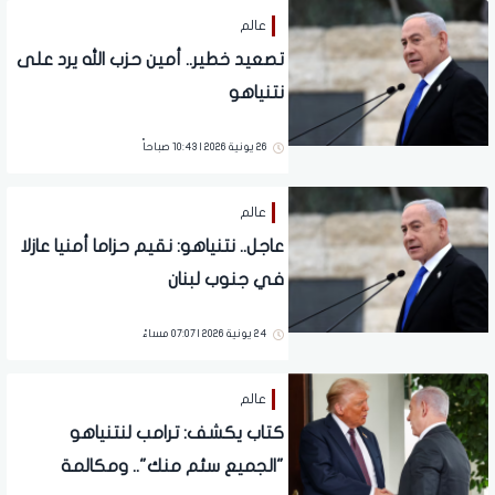
عالم
تصعيد خطير.. أمين حزب الله يرد على
نتنياهو
26 يونية 2026 | 10:43 صباحاً
عالم
عاجل.. نتنياهو: نقيم حزاما أمنيا عازلا
في جنوب لبنان
24 يونية 2026 | 07:07 مساءً
عالم
كتاب يكشف: ترامب لنتنياهو
"الجميع سئم منك".. ومكالمة