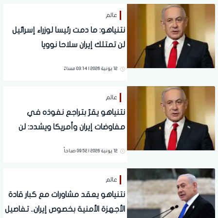
عالم
نتنياهو: ما دمت رئيسا لوزراء إسرائيل
لن تمتلك إيران سلاحا نوويا
12 يونية 2026 | 03:14 مساءً
عالم
نتنياهو يقرّ بتراجع نفوذه في
مفاوضات إيران وأمريكا ويشدد: لن
نكون الضحية
12 يونية 2026 | 09:52 صباحاً
عالم
نتنياهو يعقد مشاورات مع كبار قادة
الأجهزة الأمنية بخصوص ‎إيران.. تفاصيل