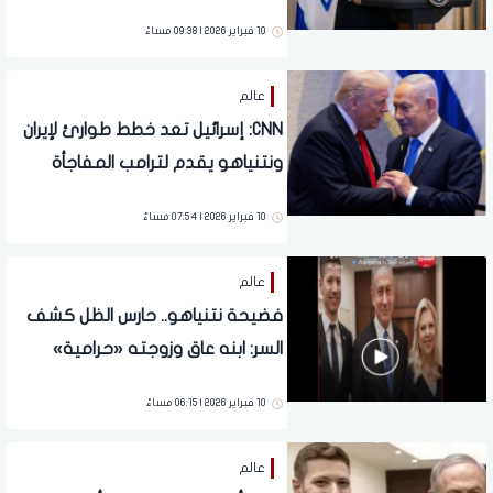
10 فبراير 2026 | 09:38 مساءً
عالم
CNN: إسرائيل تعد خطط طوارئ لإيران
ونتنياهو يقدم لترامب المفاجأة
الكبرى
10 فبراير 2026 | 07:54 مساءً
عالم
فضيحة نتنياهو.. حارس الظل كشف
السر: ابنه عاق وزوجته «حرامية»
(فيديو)
10 فبراير 2026 | 06:15 مساءً
عالم