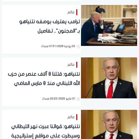
عالم
ترامب يعترف بوصفه نتنياهو
بـ"المجنون".. تفاصيل
03 يونية 2026 | 01:51 مساءً
عالم
نتنياهو: قتلنا 8 آلاف عنصر من حزب
الله اللبناني منذ 8 مارس الماضي
31 مايو 2026 | 03:23 مساءً
عالم
نتنياهو: قواتنا عبرت نهر الليطاني
وسيطرت على مواقع إستراتيجية