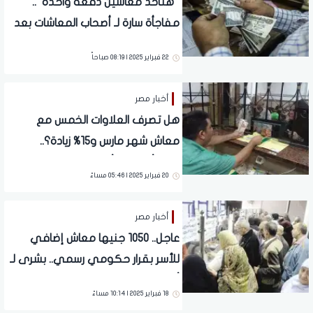
“هتأخد معاشين دفعة واحدة”..
مفاجأة سارة لـ أصحاب المعاشات بعد
قرار الحكومة الأخير قبل رمضان
22 فبراير 2025 | 08:19 صباحاً
أخبار مصر
هل تصرف العلاوات الخمس مع
معاش شهر مارس و15% زيادة؟..
مفاجأة تنتظر أصحاب المعاشات قبل
20 فبراير 2025 | 05:46 مساءً
رمضان
أخبار مصر
عاجل.. 1050 جنيها معاش إضافي
للأسر بقرار حكومي رسمي.. بشرى لـ
أصحاب المعاشات
18 فبراير 2025 | 10:14 مساءً