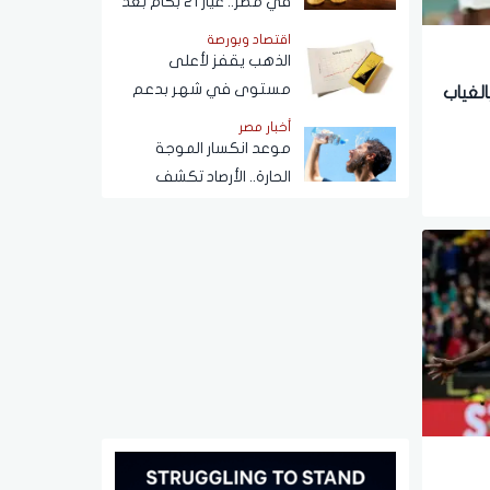
في مصر.. عيار 21 بكام بعد
التحركات الآخيرة؟
اقتصاد وبورصة
الذهب يقفز لأعلى
مستوى في شهر بدعم
لغياب
من تراجع الدولار والنفط
أخبار مصر
وترقب بيانات الوظائف
موعد انكسار الموجة
الأمريكية
الحارة.. الأرصاد تكشف
تفاصيل طقس الأيام المقبلة