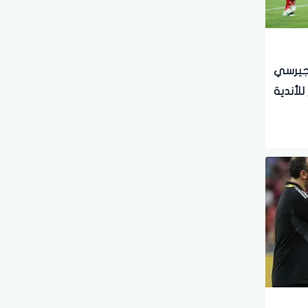
 جيرسي
للأندية