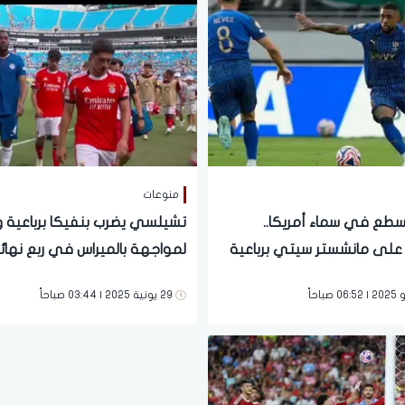
منوعات
يسطع في سماء أمريكا..
تشيلسي يضرب بنفيكا برباعية و
لى مانشستر سيتي برباعية
لمواجهة بالميراس في ربع نها
مونديال الأندية
29 يونية 2025 | 03:44 صباحاً