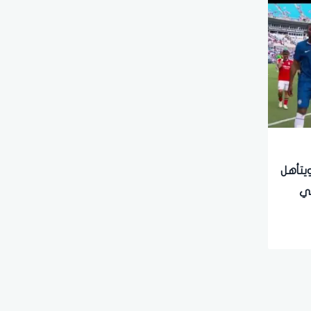
يتأهل
ئي