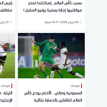
بسبب كأس العالم.. إسكتلندا تمنح
رئيس الف
مواطنيها إجازة رسمية يونيو المقبل |
مقاطعة 
ما القصة؟
تفاصيل
05 فبراير 2026 | 04:17 مساءً
27 يناير 2026 | 03:37 مساءً
منوعات
منوعات
السعودية ومالي .. الأخضر يودع كأس
الليلة..
العالم للناشئين بالخسارة بثنائية
الإنجلي