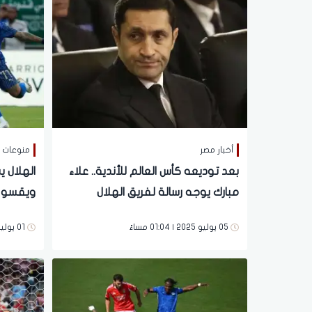
أخبار مصر
منوعات
بعد توديعه كأس العالم للأندية.. علاء
الهلال 
مبارك يوجه رسالة لفريق الهلال
ويقسو ع
السعودي
تاريخية
05 يوليو 2025 | 01:04 مساءً
01 يوليو 2025 | 06:52 صباحاً