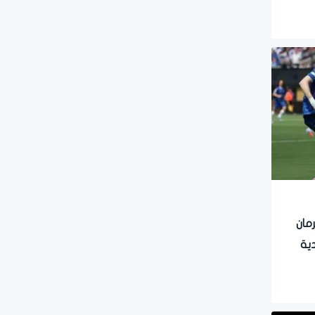
مان
دية