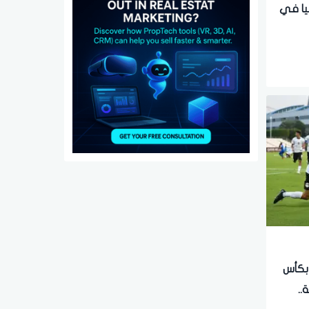
يا في
 بكأس
..