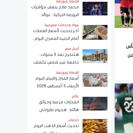
اقتصاد وبورصة
محمد صلاح ينعش مؤشرات
البورصة التركية.. عوائد
انتقال الفرعون المصري
بنوك وخدمات مصرفية
لـ"طرابزون" تتجاوز
آخر تحديث لأسعار العملات
المستطيل الأخضر
أمام الجنيه المصري اليوم..
ومفاجأة بشأن سعر الدولار
كأس
أخبار مصر
قريبًا
هتتخرج بعد 3 سنوات..
من
جامعة عين شمس تكشف
حقيقة تعديل مدة الدراسة
اقتصاد وبورصة
بكلية تجارة
أسعار الفراخ والبيض اليوم
الأربعاء 5 أغسطس 2026
عالم
انفجارات مرعبة وحرائق
هائلة.. هجوم صاروخي
روسي مكثف يستهدف
خدمات
كييف
تحديث أسعار الذهب اليوم