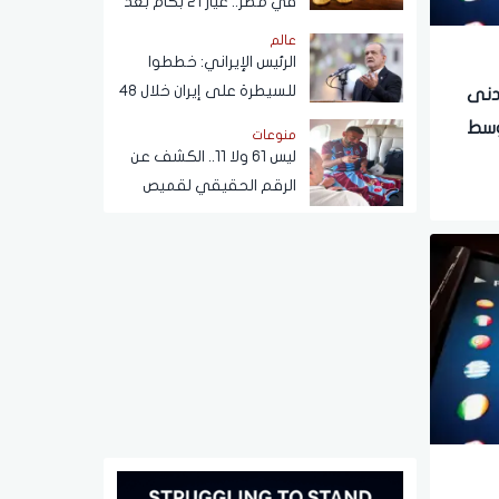
في مصر.. عيار 21 بكام بعد
التحركات الآخيرة؟
عالم
الرئيس الإيراني: خططوا
للسيطرة على إيران خلال 48
دنى
ساعة كما حدث في سوريا
وسط
منوعات
ليس 61 ولا 11.. الكشف عن
ح
الرقم الحقيقي لقميص
محمد صلاح في طرابزون
التركي