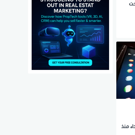
حت
أداء منذ