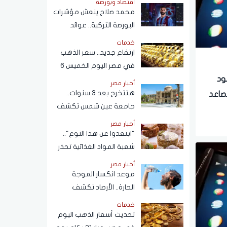
اقتصاد وبورصة
محمد صلاح ينعش مؤشرات
البورصة التركية.. عوائد
انتقال الفرعون المصري
خدمات
لـ"طرابزون" تتجاوز
ارتفاع جديد.. سعر الذهب
المستطيل الأخضر
في مصر اليوم الخميس 6
أغسطس 2026
ود
أخبار مصر
هتتخرج بعد 3 سنوات..
صاعد
جامعة عين شمس تكشف
حقيقة تعديل مدة الدراسة
أخبار مصر
بكلية تجارة
"ابتعدوا عن هذا النوع"..
شعبة المواد الغذائية تحذر
من حلاوة المولد النبوي
أخبار مصر
موعد انكسار الموجة
الحارة.. الأرصاد تكشف
تفاصيل طقس الأيام المقبلة
خدمات
تحديث أسعار الذهب اليوم