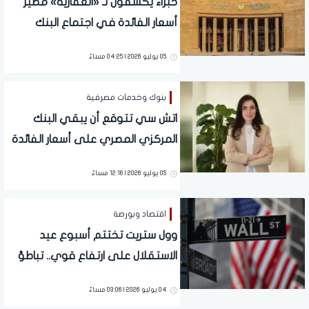
خبراء يكشفون لـ «العقارية» مصير
أسعار الفائدة في اجتماع البنك
المركزي المقبل
05 يوليو 2026 | 04:25 مساءً
بنوك وخدمات مصرفية
اتش سي تتوقع أن يبقي البنك
المركزي المصري على أسعار الفائدة
دون تغيير
05 يوليو 2026 | 12:16 مساءً
اقتصاد وبورصة
وول ستريت تختتم أسبوع عيد
الاستقلال على ارتفاع قوي.. تباطؤ
الوظائف الأمريكية يعزز الأسهم
04 يوليو 2026 | 03:06 مساءً
والذهب ويقلص رهانات رفع الفائدة