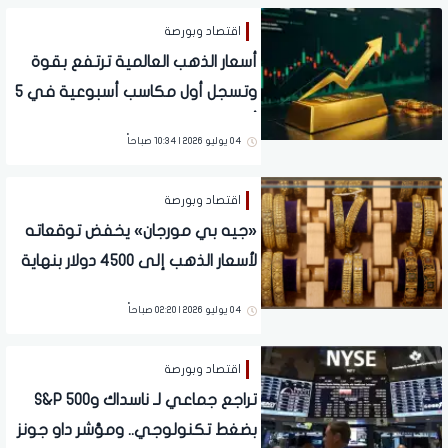
اقتصاد وبورصة
أسعار الذهب العالمية ترتفع بقوة
وتسجل أول مكاسب أسبوعية في 5
أسابيع بعد بيانات الوظائف الأمريكية
04 يوليو 2026 | 10:34 صباحاً
اقتصاد وبورصة
«جيه بي مورجان» يخفض توقعاته
لأسعار الذهب إلى 4500 دولار بنهاية
2026
04 يوليو 2026 | 02:20 صباحاً
اقتصاد وبورصة
تراجع جماعي لـ ناسداك وS&P 500
بضغط تكنولوجي.. ومؤشر داو جونز