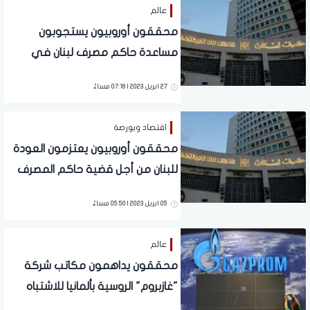
عالم
محققون أوروبيون يستجوبون
مساعدة حاكم مصرف لبنان في
تحقيق فساد
27 ابريل 2023 | 07:16 مساءً
اقتصاد وبورصة
محققون أوروبيون يعتزمون العودة
للبنان من أجل قضية حاكم المصرف
المركزي
05 ابريل 2023 | 05:50 مساءً
عالم
محققون يداهمون مكاتب شركة
"غازبروم" الروسية بألمانيا للاشتباه
بتسببها في ارتفاع الأسعار