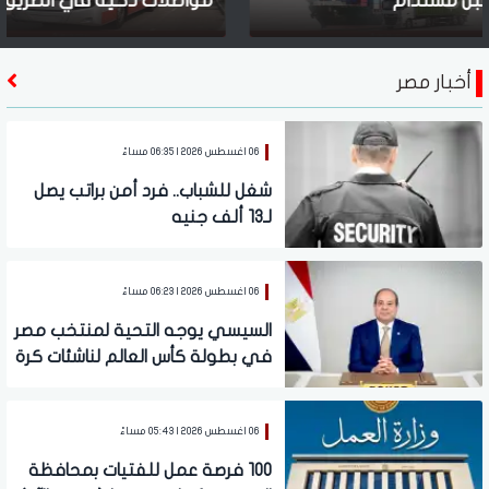
ي الطريق
لإسرائيل بوقف العبث بالقدس
أخبار مصر
06 اغسطس 2026 | 06:35 مساءً
شغل للشباب.. فرد أمن براتب يصل
لـ13 ألف جنيه
06 اغسطس 2026 | 06:23 مساءً
السيسي يوجه التحية لمنتخب مصر
في بطولة كأس العالم لناشئات كرة
اليد
06 اغسطس 2026 | 05:43 مساءً
100 فرصة عمل للفتيات بمحافظة