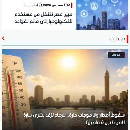
الاصطناعي
02 اغسطس 2026 | 07:48 مساءً
خبير: مصر تنتقل من مستخدم
للتكنولوجيا إلى صانع لقواعد
الاقتصاد الرقمي عربيًا
خدمات
خدمات
سقوط أمطار ولا موجات حارة.. الأرصاد تزف بشرى سارة
للمواطنين (تفاصيل)