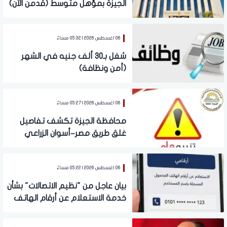
الجيزة بمؤهل متوسط (قدمن الآن)
06 اغسطس 2026 | 05:32 مساءً
شغل بـ30 ألف جنيه في الشهر
(أمن ونظافة)
06 اغسطس 2026 | 05:27 مساءً
محافظة الجيزة تكشف تفاصيل
غلق طريق مصر–أسوان الزراعي
والتحويلات البديلة
06 اغسطس 2026 | 05:22 مساءً
بيان عاجل من "نظيم الاتصالات" بشأن
خدمة الاستعلام عن أرقام الهاتف
المحمول المسجلة باسم المستخدم
عبر تطبيق My NTRA