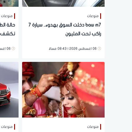
منوعات
منوعات
baw m7 دخلت السوق بهدوء.. سيارة 7
حالة الط
راكب تحت المليون
تكشف حق
وتحذر م
06 اغسطس 2026 | 08:43 مساءً
06 اغسطس 2026 | 08:11 مساءً
منوعات
منوعات