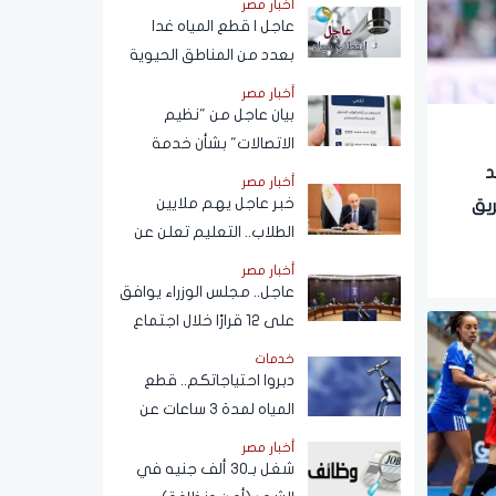
أخبار مصر
عاجل | قطع المياه غدا
بعدد من المناطق الحيوية
في الجيزة.. ومناشدات
أخبار مصر
للمواطنين بتدبير
بيان عاجل من "نظيم
احتياجاتهم
الاتصالات" بشأن خدمة
الاستعلام عن أرقام الهاتف
قد
أخبار مصر
المحمول المسجلة باسم
خبر عاجل يهم ملايين
يق
المستخدم عبر تطبيق My
الطلاب.. التعليم تعلن عن
NTRA
نظام البكالوريا الجديد
أخبار مصر
عاجل.. مجلس الوزراء يوافق
على 12 قرارًا خلال اجتماع
اليوم
خدمات
دبروا احتياجاتكم.. قطع
المياه لمدة 3 ساعات عن
هذه المناطق (اعرف
أخبار مصر
الموعد)
شغل بـ30 ألف جنيه في