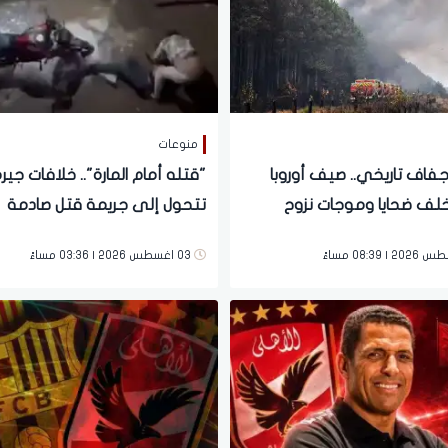
منوعات
جفاف تاريخي.. صيف أوروبا
"قتله أمام المارة".. خلافات جير
يخلف ضحايا وموجات نزوح
تتحول إلى جريمة قتل صادمة
بالإسكندرية
03 اغسطس 2026 | 03:36 مساءً