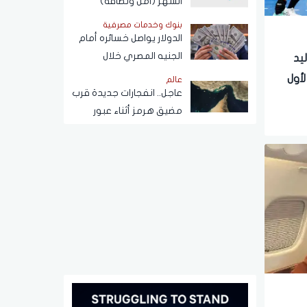
الشهر (أمن ونظافة)
بنوك وخدمات مصرفية
الدولار يواصل خسائره أمام
الجنيه المصري خلال
ليد
تعاملات اليوم الخميس 6
أول
عالم
أغسطس 2026
عاجل.. انفجارات جديدة قرب
مضيق هرمز أثناء عبور
ناقلة نفط