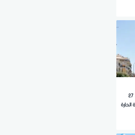
إيطاليا تعلن «الإنذار الأحمر» في 27
الحارة