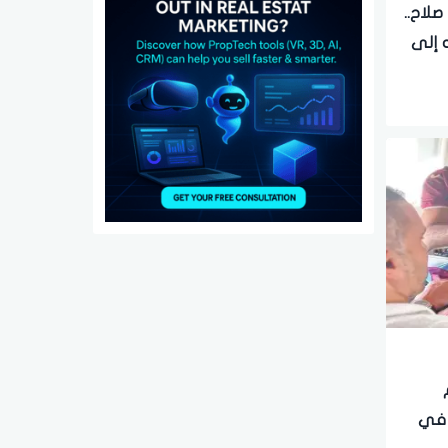
صلاح..
ه إلى
م
 في