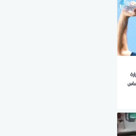
رة
ساس