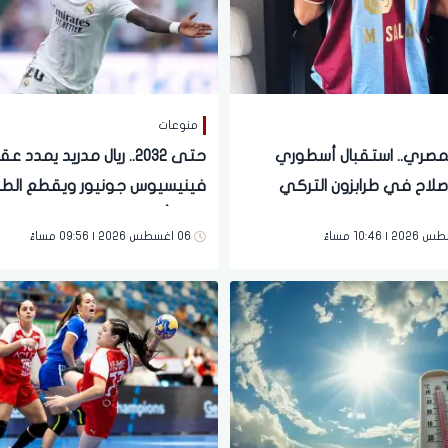
منوعات
لمصري.. استقبال أسطوري
حتى 2032.. ريال مدريد يمدد ع
لاح في طرابزون التركي
فينيسيوس جونيور ويقطع الطر
على أرسنال
06 اغسطس 2026 | 09:56 مساءً