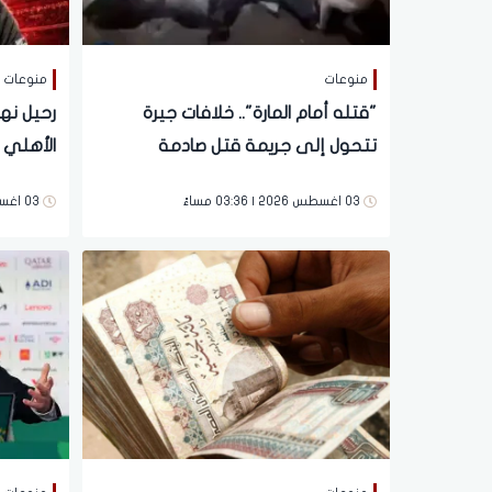
منوعات
منوعات
"قتله أمام المارة".. خلافات جيرة
رحيل نه
تتحول إلى جريمة قتل صادمة
الأهلي 
بالإسكندرية
03 اغسطس 2026 | 03:36 مساءً
03 اغسطس 2026 | 12:09 صباحاً