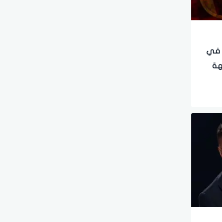
ة في
هة