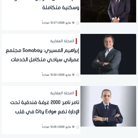
وسكنية متكاملة
18 مايو 2026 | 10:37 صباحاً
المجلة العقارية
إبراهيم المسيري: Somabay مجتمع
عمراني سياحي متكامل الخدمات
على شبه جزيرة مستقلة بمساحة 10
18 مايو 2026 | 10:33 صباحاً
ملايين متر مربع وشريط ساحلي
بطول 11 كيلو مترًا
المجلة العقارية
تامر ناصر: 2000 غرفة فندقية تحت
الإدارة تضع City Edge في قلب
معادلة دمج الضيافة الفاخرة داخل
18 مايو 2026 | 10:26 صباحاً
منظومة المدن الجديدة المتكاملة