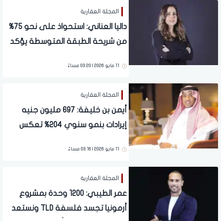
المجلة العقارية
داليا العناني: استحواذ على نحو 75%
من شريحة الطبقة المتوسطة يؤكد
نجاح نموذج ريل مارك في استهداف
11 مايو 2026 | 03:20 مساءً
الفئة الأكثر تأثيرًا في السوق
المجلة العقارية
أيمن بن خليفة: 697 مليون جنيه
إيرادات بنمو سنوي 204% تعكس
القدرة على تحويل المبيعات
11 مايو 2026 | 03:16 مساءً
لتدفقات نقدية مستقرة
المجلة العقارية
عمر الطيبي: 1200 وحدة بمشروع
أرمونيا تجسد فلسفة TLD ونستعد