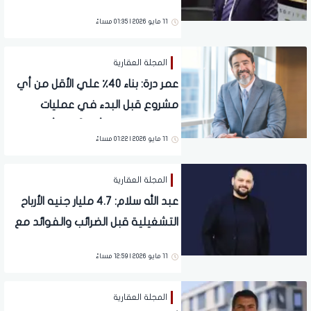
للاستثمارات ومحور رئيسي في
11 مايو 2026 | 01:35 مساءً
خططنا الاستثمارية
المجلة العقارية
عمر درة: بناء 40٪ علي الأقل من أي
مشروع قبل البدء في عمليات
التسويق والبيع تأكيداً لمبدأ استدامة
11 مايو 2026 | 01:22 مساءً
الثقه مع العملاء
المجلة العقارية
عبد الله سلام: 4.7 مليار جنيه الأرباح
التشغيلية قبل الضرائب والفوائد مع
هامش 39.9 % خلال العام
11 مايو 2026 | 12:59 مساءً
المجلة العقارية