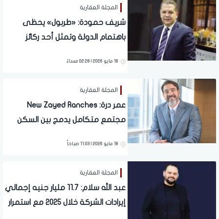
المجلة العقارية
شريف حمودة: «طربول» يحظى
باهتمام الدولة وتمثل أحد ركائز
خططها التنموية
18 مايو 2026 | 02:28 مساءً
المجلة العقارية
عمر درة: New Zayed Ranches
مجتمع متكامل يدمج بين السكن
والاستثمار السياحي يعيد صياغة
18 مايو 2026 | 11:03 صباحاً
مفهوم المدن الحديثة
المجلة العقارية
عبد الله سلام: 11.7 مليار جنيه إجمالي
إيرادات الشركة خلال 2025 مع استمرار
قوة المبيعات الجديدة