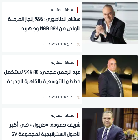
المجلة العقارية
هشام الدناصوري: 95% إنجاز المرحلة
الأولى من NAIA BAY وجاهزية
التشغيل خلال 2026
11 مايو 2026 | 02:22 مساءً
المجلة العقارية
عبد الرحمن عجمي: SKY AD تستكمل
خططها التوسعية بالقاهرة الجديدة
بإطلاق مشروع سكنـي تجاري على
11 مايو 2026 | 02:05 مساءً
مساحة 75 فدانًا بالتجمع السادس
المجلة العقارية
شريف حمودة: «طربول» هي أكبر
الأصول الاستراتيجية لمجموعة GV