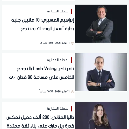
المجلة العقارية
إبراهيم المسيري: 10 ملايين جنيه
بداية أسعار الوحدات بمنتجع
سوماباي وترتفع وفقًا للموقع
11 مايو 2026 | 11:06 صباحاً
والتميز والمساحة وتتنوع المنتجات
المجلة العقارية
تامر ناصر: Lash Valley بالتجمع
الخامس علي مساحة 60 فدان ۸۰٪
سكني و ۲۰٪ مباني متعددة
11 مايو 2026 | 10:57 صباحاً
الاستخدامات
المجلة العقارية
داليا العناني: 200 ألف عميل تعكس
قدرة ريل مارك على بناء ثقة ممتدة