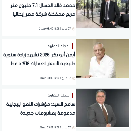
محمد خالد العسال: 7.1 مليون متر
مربع محفظة شركة مصر إيطاليا
تعكس انتشارًا استراتيجيًا يُقدم
07 مايو 2026 | 03:45 مساءً
مجتمعات متكاملة
المجلة العقارية
أيمن أبو بكر: 2026 تشهد زيادة سنوية
طبيعية لأسعار العقارات 12% فقط
07 مايو 2026 | 03:38 مساءً
المجلة العقارية
سامح السيد: مؤشرات النمو الإيجابية
مدعومة بمشروعـات جديـدة
وشـراكات استراتيجـة تعـزز قوة المركز
07 مايو 2026 | 03:29 مساءً
المالـي لـ مصـر الجديدة