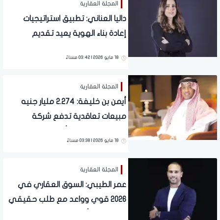
المجلة العقارية
داليا العناني: تطبيق استراتيجيات
إعادة بناء الهوية يعيد تقديم
مشروعات الدولة بصورة حديثة
18 مايو 2026 | 03:42 مساءً
تتماشى مع تطور سلوك العميل
الحالي
المجلة العقارية
أيمن بن خليفة: 2.274 مليار جنيه
مبيعات تعاقدية تدفع شركة
المطورون العرب لتأكيد حضورها
18 مايو 2026 | 03:38 مساءً
كلاعب قادر على توليد طلب
حقيقي رغم المتغيرات على الساحة
المجلة العقارية
عمر الطيبي: السوق العقاري في
2026 قوي وواعد مع طلب حقيقي
واستثمارات أجنبية متزايدة