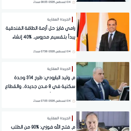
04 اغسطس 2026 | 08:05 مساءً
خلال النصف الأول من 2026
الجريدة العقارية
رامي فايز: حل أزمة الطاقة الفندقية
يبدأ بتقسيم مدروس.. %40 إنشاء
جديد و%35 تحويل مباني و%25 رفع
04 اغسطس 2026 | 07:56 مساءً
كفاءة فنادق قائمة
الجريدة العقارية
م. وليد البارودي: طرح 314 وحدة
سكنية في 8 مـدن جديدة.. والقطاع
الخاص شريك أساسي
04 اغسطس 2026 | 07:05 مساءً
الجريدة العقارية
م. فتح الله فوزي: %90 من الطلب