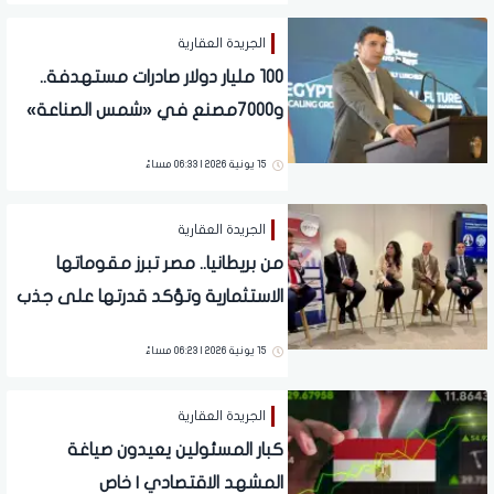
الجريدة العقارية
100 مليار دولار صادرات مستهدفة..
و7000مصنع في «شمس الصناعة»
و4600 قرية على خريطة التنمية
15 يونية 2026 | 06:33 مساءً
الصناعية
الجريدة العقارية
من بريطانيا.. مصر تبرز مقوماتها
الاستثمارية وتؤكد قدرتها على جذب
رؤوس الأموال رغم التحديات الإقليمية
15 يونية 2026 | 06:23 مساءً
الجريدة العقارية
كبار المسئولين يعيدون صياغة
المشهد الاقتصادي | خاص