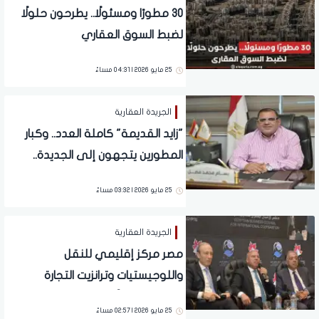
30 مطورًا ومسئولًا.. يطرحون حلولًا
لضبط السوق العقاري
25 مايو 2026 | 04:31 مساءً
الجريدة العقارية
"زايد القديمة" كاملة العدد.. وكبار
المطورين يتجهون إلى الجديدة..
(حوار)
25 مايو 2026 | 03:32 مساءً
الجريدة العقارية
مصر مركز إقليمي للنقل
واللوجيستيات وترانزيت التجارة
العالمية.. قريباً
25 مايو 2026 | 02:57 مساءً