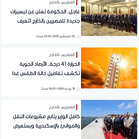
المصريين بالخارج
عاجل.. الحكومة تعلن عن تيسيرات
جديدة للمصريين بالخارج (تعرف
عليها)
02 اغسطس 2026 | 03:28 مساءً
المصريين بالخارج
الحرارة 41 درجة.. الأرصاد الجوية
تكشف تفاصيل حالة الطقس غدا
الأربعاء
16 يونية 2026 | 08:20 مساءً
المصريين بالخارج
كامل الوزير يتابع مشروعات النقل
والموانئ بالإسكندرية ويستعرض
خطط تطوير ميناء الدخيلة ومحطة