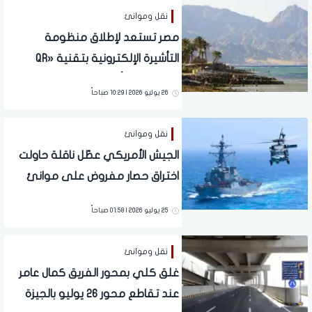
نقل وموانئ
مصر تستعد لإطلاق منظومة
التأشيرة الإلكترونية بتقنية «QR
Code» في أغسطس المقبل
26 يوليو 2026 | 10:29 صباحاً
نقل وموانئ
الجيش الأمريكي عطّل ناقلة حاولت
اختراق حصار مفروض على موانئ
إيرانية
25 يوليو 2026 | 01:58 صباحاً
نقل وموانئ
غلق كلي بمحور الفريق كمال عامر
عند تقاطع محور 26 يوليو بالجيزة