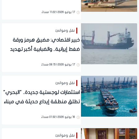
لزيادة مهابط الطائرات إلى 150 بنهاية
17 يوليو 2026 | 11:22 مساءً
العام
نقل وموانئ
خبير اقتصادي: مضيق هرمز ورقة
ضغط إيرانية.. والضبابية أكبر تهديد
للاقتصاد العالمي
17 يوليو 2026 | 08:15 مساءً
نقل وموانئ
استثمارات لوجستية جديدة.. "البحري"
تطلق منطقة إيداع حديثة في ميناء
جدة
16 يوليو 2026 | 01:32 مساءً
نقل وموانئ