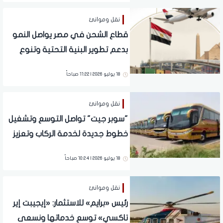
نقل وموانئ
قطاع الشحن في مصر يواصل النمو
بدعم تطوير البنية التحتية وتنوع
وسائل النقل
18 يوليو 2026 | 11:22 صباحاً
نقل وموانئ
"سوبر جيت" تواصل التوسع وتشغيل
خطوط جديدة لخدمة الركاب وتعزيز
الربط بين المحافظات
18 يوليو 2026 | 10:24 صباحاً
نقل وموانئ
رئيس «برايم» للاستثمار: «إيجيبت إير
تاكسي» توسع خدماتها ونسعى