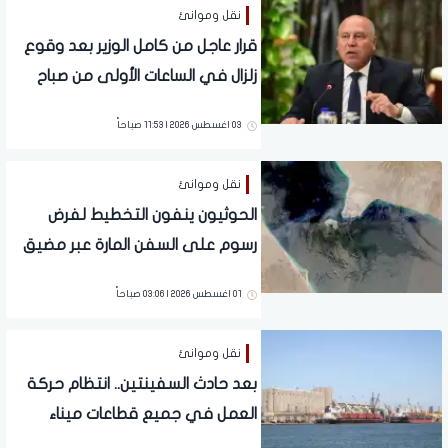
نقل وموانئ
قرار عاجل من كامل الوزير بعد وقوع
زلزال في الساعات الأولى من صباح
اليوم
03 اغسطس 2026 | 11:53 صباحاً
نقل وموانئ
الحوثيون ينفون التخطيط لفرض
رسوم على السفن المارة عبر مضيق
في باب المندب
01 اغسطس 2026 | 03:06 صباحاً
نقل وموانئ
بعد حادث السفينتين.. انتظام حركة
العمل في جميع قطاعات ميناء
دمياط