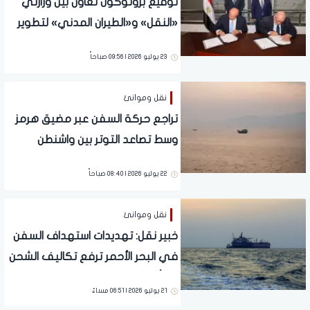
توقيع بروتوكول تعاون بين وزارتي
«النقل» و«الطيران المدني» لتطوير
وصيانة المطارات المصرية
23 يوليو 2026 | 09:56 صباحاً
نقل وموانئ
تراجع حركة السفن عبر مضيق هرمز
وسط تصاعد التوتر بين واشنطن
وطهران
22 يوليو 2026 | 08:40 صباحاً
نقل وموانئ
خبير نقل: تهديدات استهداف السفن
في البحر الأحمر ترفع تكاليف الشحن
والتأمين
21 يوليو 2026 | 06:51 مساءً