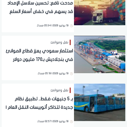
مدحت نافع: تحسين سلاسل الإمداد
قد يسهم في خفض أسعار السلع
الزراعية دون الإضرار بالمنافسة
19 يوليو 2026 | 05:34 مساءً
نقل وموانئ
استثمار سعودي يعزز قطاع الموانئ
في بنجلاديش بـ170 مليون دولار
19 يوليو 2026 | 05:19 مساءً
نقل وموانئ
بـ 5 جنيهات فقط.. تطبيق نظام
جديدة لتذاكر أتوبيسات النقل العام |
هتدفع على قد مشوارك
18 يوليو 2026 | 02:57 مساءً