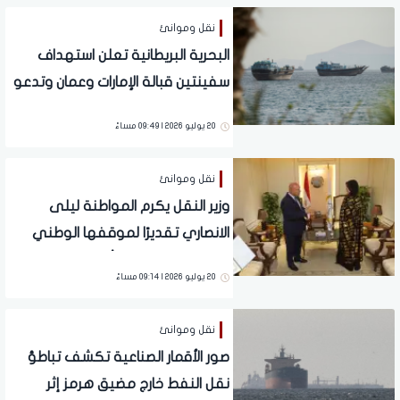
نقل وموانئ
البحرية البريطانية تعلن استهداف
سفينتين قبالة الإمارات وعمان وتدعو
لتوخي الحذر
20 يوليو 2026 | 09:49 مساءً
نقل وموانئ
وزير النقل يكرم المواطنة ليلى
الانصاري تقديرًا لموقفها الوطني
في التصدي لرشق أحد قطارات
20 يوليو 2026 | 09:14 مساءً
السكك الحديدية
نقل وموانئ
صور الأقمار الصناعية تكشف تباطؤ
نقل النفط خارج مضيق هرمز إثر