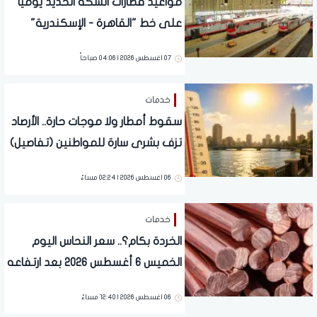
مواعيد قطارات السكة الحديد يومياً
على خط "القاهرة - الإسكندرية"
والعكس
07 اغسطس 2026 | 04:06 صباحاً
خدمات
سقوط أمطار ولا موجات حارة.. الأرصاد
تزف بشرى سارة للمواطنين (تفاصيل)
06 اغسطس 2026 | 02:24 مساءً
خدمات
الخردة بكام؟.. سعر النحاس اليوم
الخميس 6 أغسطس 2026 بعد ارتفاعه
عالميا
06 اغسطس 2026 | 12:40 مساءً