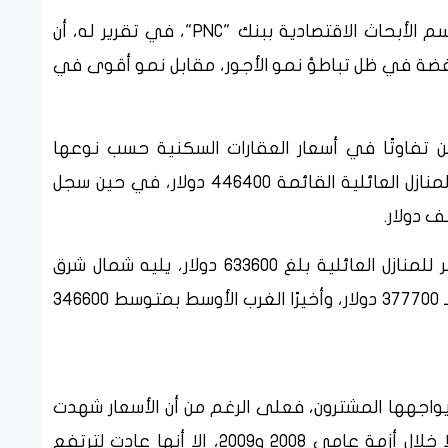
وأوضح إرشانج ليانج، الخبير الاقتصادي في قسم الأبحاث الاقتصادية ببنك "PNC"، في تقرير له، أن
فضة في ظل تباطؤ نمو الأجور، مقابل نمو أقوى في
ريين تفاوتًا في أسعار العقارات السكنية حسب نوعها
وتوزيعها الجغرافي، حيث بلغ متوسط سعر المنازل العائلية القائمة 446400 دولار، في حين سجل
وتصدر الغرب الأمريكي القائمة بمتوسط سعر للمنازل العائلية بلغ 633600 دولار، يليه شمال شرق
الولايات المتحدة بـ 564800 دولار، ثم الجنوب بـ 377700 دولار، وأخيرًا الغرب الأوسط بمتوسط 346600
يواجهها المشترون، فعلى الرغم من أن الأسعار شهدت
ارتفاعًا لعقود ولم تنخفض بشكل ملحوظ إلا خلال أزمة عامي 2008 و2009، إلا أنها عادت لترتفع