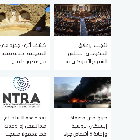
لتجنب الإغلاق
كشف أثري جديد في
الحكومي.. مجلس
الدقهلية.. جبانة تمتد
الشيوخ الأمريكي يقر
من عصور ما قبل
تمويلا مؤقتا للوكالات
الأسرات حتى العصرين
الاتحادية
اليوناني والروماني
حريق في مصفاة
بعد عودة الاستعلام..
إيلسكي الروسية
ماذا تفعل إذا وجدت
وإصابة 5 أشخاص جراء
خط محمولا مسجلا