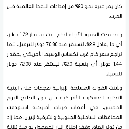
كان يمر عبره نحو 20% من إمدادات النفط العالمية قبل
الحرب.
وانخفضت العقود الآجلة لخام برنت بمقدار 1.72 دولار،
أي ما يعادل 2.2%، لتستقر عند 76.30 دولار للبرميل، كما
تراجع سعر خام غرب تكساس الوسيط الأمريكي بمقدار
1.44 دولار، أي بنسبة 2.0%، ليستقر عند 72.08 دولار
للبرميل.
وشنت القوات المسلحة الإيرانية هجمات على البنية
التحتية العسكرية الأمريكية في دول الخليج اليوم
الخميس، في أعقاب ضربات أمريكية استهدفت
المحافظات الساحلية الجنوبية والشرقية لإيران، مما زاد
من توتر اتفاق وقف إطلاق النار المعمول به منذ ثلاثة