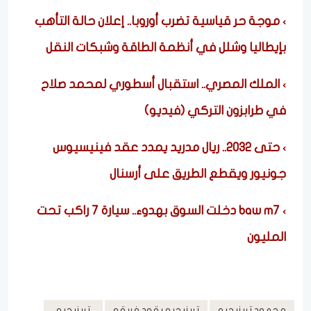
موجة حر قياسية تضرب أوروبا.. إعلان حالة التأهب
بإيطاليا وشلل في أنظمة الطاقة وشبكات النقل
الملك المصري.. استقبال أسطوري لمحمد صلاح
في طرابزون التركي (فيديو)
حتى 2032.. ريال مدريد يمدد عقد فينيسيوس
جونيور ويقطع الطريق على أرسنال
baw m7 دخلت السوق بهدوء.. سيارة 7 راكب تحت
المليون
محمود تريزيجيه
تريزيجيه يقود فريقه
تريزيجيه