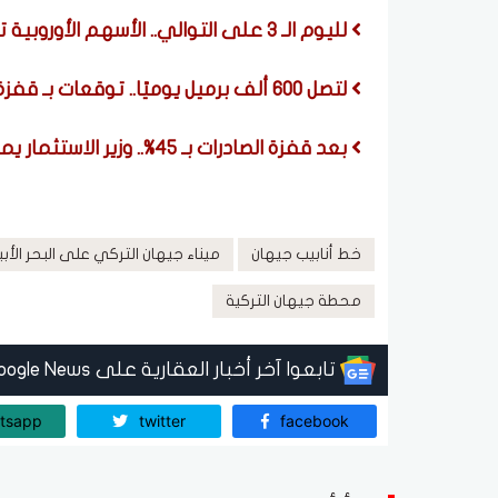
لليوم الـ 3 على التوالي.. الأسهم الأوروبية تغلق عند مستوى قياسي مرتفع
لتصل 600 ألف برميل يوميًا.. توقعات بـ قفزة في واردات النفط الأمريكية من الشرق الأوسط
بعد قفزة الصادرات بـ 45%.. وزير الاستثمار يمثل مصر في اجتماعات وزراء تجارة «بريكس»
خط أنابيب جيهان
ميناء جيهان التركي على البحر الأب
محطة جيهان التركية
تابعوا آخر أخبار العقارية على Google News
tsapp
twitter
facebook