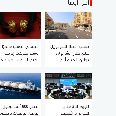
اقرأ أيضا
بسبب أعمال المونوريل..
انخفاض الذهب عالميًا
غلق كلي لشارع 26
وسط تحركات إيرانية
يوليو بالجيزة أيام
لمنع السفن الأمريكية
الجمعة والسبت والأحد
والإسرائيلية من مرور
(التفاصيل)
هرمز
لليوم الـ 3 على
لتصل 600 ألف برميل
التوالي.. الأسهم
يوميًا.. توقعات بـ قفزة